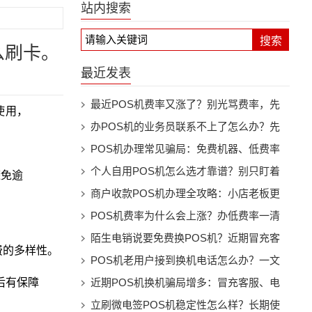
站内搜索
搜索
么刷卡。
最近发表
最近POS机费率又涨了？别光骂费率，先
使用，
看机器还能不能继续用
办POS机的业务员联系不上了怎么办？先
别慌，按这几步处理
POS机办理常见骗局：免费机器、低费率
和押金套路别踩坑
个人自用POS机怎么选才靠谱？别只盯着
避免逾
费率看
商户收款POS机办理全攻略：小店老板更
该注意这些细节
POS机费率为什么会上涨？办低费率一清
机前先看懂这些事
陌生电销说要免费换POS机？近期冒充客
费的多样性。
服换机骗局提醒
POS机老用户接到换机电话怎么办？一文
后有保障
看懂防骗要点
近期POS机换机骗局增多：冒充客服、电
销升级、押金陷阱都要警惕
立刷微电签POS机稳定性怎么样？长期使