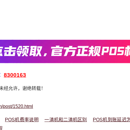
：
8300163
，未经允许，谢绝转载！
m/post/1520.html
POS机费率说明
一清机和二清机区别
POS机到账延迟
程