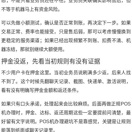
态，不是只看业务员还在不在。业务员失联确实影响售后，但
不等于机器马上有资金风险。
可以先做小额测试，确认是否正常到账，再决定下一步。如果
交易正常、费率也能接受，只是售后弱，那可以考虑慢慢换到
更稳定的服务渠道；如果已经出现频繁不到账、扣费不清、机
器冻结，那就别继续大额使用。
押金没返，先看当初规则有没有证据
不少用户卡在押金这里。当初业务员说刷满多少返，后来人找
不到了。这个时候先翻聊天记录、截图、快递单、激活说明，
看有没有明确写押金金额和返还条件。
如果只有口头承诺，处理起来会比较麻烦。后面再做正规POS
机办理时，押金、达标、返还周期这些一定要提前问清楚，最
好留有文字说明。POS机办理避坑不是靠感觉，关键是让规则
能落到纸面或聊天记录里。