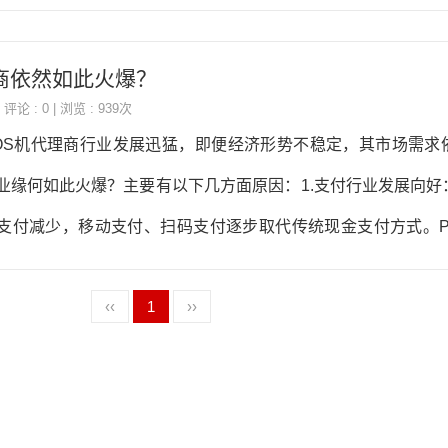
商依然如此火爆？
 评论 : 0 | 浏览 : 939次
OS机代理商行业发展迅猛，即便经济形势不稳定，其市场需求
业缘何如此火爆？主要有以下几方面原因：1.支付行业发展向好
支付减少，移动支付、扫码支付逐步取代传统现金支付方式。P
的关键工具，市场需求持续攀升，小微企业、个体商户和新兴行
‹‹
1
››
.利润空间广阔：代理商盈利途径多元，包括设备销售、手续费
OS机费率低，也能通过服务收费、年费等赚取佣金。比如销售
户支付时代理商能按协议分成手续费，还能从流量卡和年费中获
槛低：与传统行业相比，POS机代理行业启动资金少，无需复杂