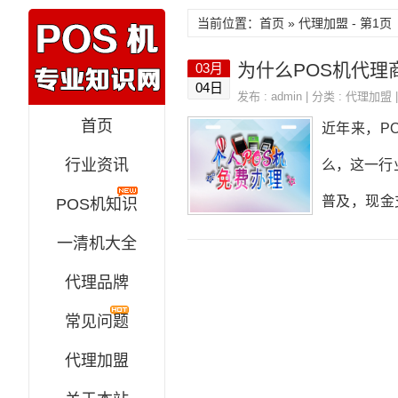
当前位置：
首页
»
代理加盟
- 第1页
为什么POS机代理
03月
04日
发布 : admin | 分类 :
代理加盟
|
首页
近年来，P
行业资讯
么，这一行
普及，现金
POS机知识
家完成支付
一清机大全
为突出。2
代理品牌
等。即便P
常见问题
性利润，商
代理加盟
3。入行门