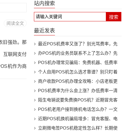
站内搜索
搜索
阅读全文
最近发表
依旧强劲。那
最近POS机费率又涨了？别光骂费率，先
看机器还能不能继续用
办POS机的业务员联系不上了怎么办？先
：互联网支付
别慌，按这几步处理
POS机办理常见骗局：免费机器、低费率
OS机作为商
和押金套路别踩坑
个人自用POS机怎么选才靠谱？别只盯着
业对其需求尤
费率看
商户收款POS机办理全攻略：小店老板更
抽成、流量费
该注意这些细节
POS机费率为什么会上涨？办低费率一清
机前先看懂这些事
陌生电销说要免费换POS机？近期冒充客
设备可获一次
服换机骗局提醒
POS机老用户接到换机电话怎么办？一文
取长期收益。
看懂防骗要点
近期POS机换机骗局增多：冒充客服、电
技术背景，有
销升级、押金陷阱都要警惕
立刷微电签POS机稳定性怎么样？长期使