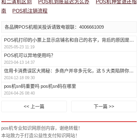
和二清机区别
POS机到账延迟怎么办
POS机押金退还指
南
POS机注销流程
各品牌POS机相关投诉请致电银联：4006661009
POS机打印的小票上显示店铺名和自己的名字，背后的原因是什么？
2025-05-23 11:19
POS机可以异地使用吗？
2023-04-13 14:37
信用卡消费误区大揭秘：多商户并非多元化，这 5 大类陷阱你中招了吗？
2024-12-18 09:30
pos机sn码重要吗 pos机sn码在哪里
2024-04-26 08:40
<< 上一篇
下一篇 >>
pos机专业知识网
原创内容，谢绝转载！
本站致力于打造公益性支付知识网站！