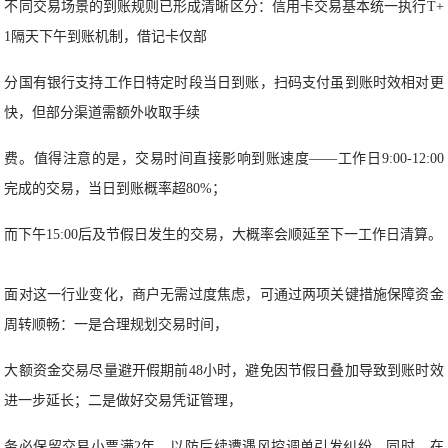
不同交易场景的到账规则已形成清晰区分：信用卡交易基本统一执行T+
1隔天下午到账机制，借记卡仅部
分国有银行支持工作日特定时段当日到账，扫码支付虽到账时效相对更
快，但部分渠道需额外收取手续
费。值得注意的是，交易时间直接影响到账速度——工作日9:00-12:00
完成的交易，当日到账概率超80%；
而下午15:00后及节假日发生的交易，大概率会顺延至下一工作日清算。
面对这一行业变化，商户无需过度焦虑，可通过两项关键措施保障资金
周转顺畅：一是合理规划交易时间，
大额资金交易尽量避开假期前48小时，避免因节假日叠加导致到账时效
进一步延长；二是做好交易凭证管理，
务必保留交易小票满2年，以防后续遭遇风控调单引发纠纷。同时，在