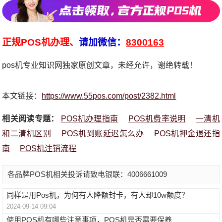
正规POS机办理、
请加微信：
8300163
pos机专业知识网独家原创文章，未经允许，谢绝转载！
本文链接：
https://www.55pos.com/post/2382.html
相关阅读专题：
POS机办理指南
POS机费率说明
一清机
和二清机区别
POS机到账延迟怎么办
POS机押金退还指
南
POS机注销流程
各品牌POS机相关投诉请致电银联：4006661009
同样是用Pos机，为何有人降额封卡，有人却10w额度？
2024-09-14 09:04
使用POS机有哪些注意事项，POS机是否需要保养