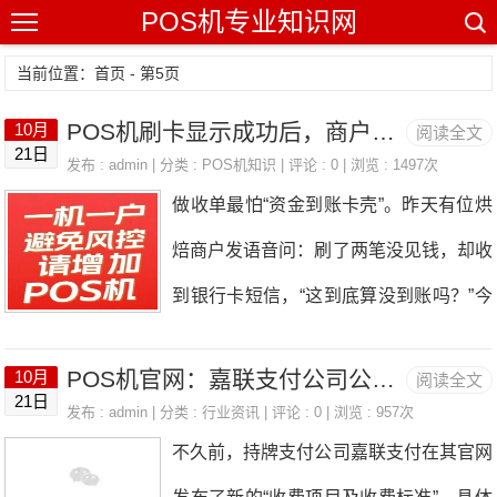
POS机专业知识网
当前位置：
首页
- 第5页
POS机刷卡显示成功后，商户未收到款项，资金的流转在这三个环节遭遇了阻碍！
10月
阅读全文
21日
发布 : admin | 分类 :
POS机知识
| 评论 : 0 | 浏览 : 1497次
做收单最怕“资金到账卡壳”。昨天有位烘
焙商户发语音问：刷了两笔没见钱，却收
到银行卡短信，“这到底算没到账吗？”今
天就说清：POS机到账失败，该怎么判
POS机官网：嘉联支付公司公示了POS机刷卡收费的最新执行标准。
10月
阅读全文
断、处理、找谁解决。一、先判定：是
21日
发布 : admin | 分类 :
行业资讯
| 评论 : 0 | 浏览 : 957次
“没结算”还是“交易没成功”（单边账）最
不久前，持牌支付公司嘉联支付在其官网
易混淆的是“有短信、没小票”——多是网