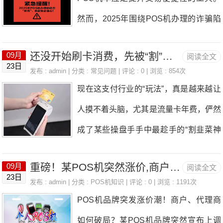
惨重——低费率省下的手续费，连资金损
机构会监测设备数量、交易分布等，机器
然而，2025年围绕POS机办理的诈骗陷
失的零头都不够。低费率POS机还常靠
多且交易无规律，易被判定“异常”。2. 资
阱仍频繁出现，给不少用户带来了困扰！
跳码压缩成本：明明是餐饮消费，后台却
金路径乱：多机绑同一结算账户、混通
还没开始刷卡消费，先被“割”两回，这类POS机坚决别碰！
09月
阅读全文
尽管监管部门持续加大对电销诈骗的打击
显示为慈善机构。这会让银行赚不到手续
23日
道，清算链混乱易导致资金被卡。3. 监
发布 : admin | 分类 :
常见问题
| 评论 : 0 | 浏览 : 854次
力度，支付服务商也多次发布风险提示，
费，进而直接对信用卡降额、封卡。202
现在这支付行业的“玩法”，真是越来越让
管连带风险：一台机违规，名下所有机器
但仍有大量用户不幸遭遇骗局。背后原因
4年，王先生用了低费率POS机，信用卡
人摸不着头脑，尤其是流量卡年费，俨然
可能被排查。4. 账户易冻结：触发风控
主要有三点：①容易被“免费办理”“超低费
先被降额，严重影响正常消费；更糟的
成了某些操盘手手中最趁手的“割韭菜神
可能停机、冻账户，解封需多材料，很麻
率”“高额礼品”等宣传话术吸引；②对市场
器”。其操作隐蔽、来钱快，不少用户和
烦。5. 管理成本高：需管多份合同、账
上常见的诈骗模式缺乏足够警惕；③面对
重磅！某POS机突然涨价,商户和代理商人心惶惶，你该如何应对？
09月
阅读全文
代理商一不小心就深陷其中，叫苦不
单，一台出错易起纠纷。二、该注销/调
23日
主动联系的电销人员或来源不明的业务
发布 : admin | 分类 :
POS机知识
| 评论 : 0 | 浏览 : 1191次
迭。 两天两笔流量费，用户代理商双双
整的情况管理不过来、部分机无业务或者
POS机品牌突发涨价潮！商户、代理商
员，未进行身份核实。真实案例警示（触
“受伤” 最近，一位相熟的代理商朋友跟小
用途模糊时，建议主
如何破局？某POS机品牌突然宣布上调
目惊心）：1. “礼品”骗押金：业务员以“办