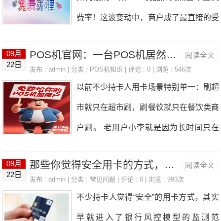
编我吐槽，他手底下的一个客户遭遇了糟
费率！这波变动中，商户成了最直接的受
机送自行车”为诱饵，向用户收取299元等
心事。这客户刚拿到某家支付公司的PO
害者，代理商也急得焦头烂额。其实，P
高额押金，最终礼品未兑现、押金无法退
S机，满打满算才用了两天，账户上就“唰
POS机官网：一台POS机居然也能覆盖多行业消费？卡友必备用卡避坑指南！
09月
阅读全文
OS机涨价早已不算新鲜事，商户和代理
还，业务员也彻底失联。2. “费率｜费用”
22日
唰”被扣走了两笔流量费。代理商当时就
发布 : admin | 分类 :
POS机知识
| 评论 : 0 | 浏览 : 546次
商们切机、换机也渐渐成了常态。但仍有
欺诈：①前期承诺极低费率，后期擅自上
以前不少持卡人用卡场景特别单一：刷超
懵了，赶忙在内部沟通群里反映情况，想
部分从业者因信息闭塞，没能及时收到涨
调；②宣称“0冻结、0首刷、0押金”，实
市就只在超市刷，刷餐饮就只在餐饮类商
讨个说法。客服的回复却让人大跌眼镜：
价通知，正默默承受着手续费增加带来的
户刷。 老用户小李就是因为长时间只在
“哦，一笔是扣25年到26年的，另一笔是
损失。如果你正在使用这款涨价的POS
同一行业刷卡消费，导致信用卡额度被
补扣24年到25年的。”从表面看，这解释
机，这篇内容一定要仔细看！毕竟，后续
那些你觉得安全用卡的方式，其实都在踩用卡陷阱！
09月
阅读全文
降，后来找到我咨询，才明白“覆盖多行
似乎“合理”，但实际情况却并非如此。该
22日
“省成本”“稳收益”的关键方法，都在下面
发布 : admin | 分类 :
常见问题
| 评论 : 0 | 浏览 : 993次
业商户”的重要意义。银行的风控系统更
客户虽是24年注册的机器，可注册后压
不少持卡人觉得“安全”的用卡方式，其实
了。据业内人士透露，此次费率上调，主
青睐“多消费场景、多行业类型”的自然消
根就没激活使用过。最近好不容易决定开
早就进入了银行风控模型的监测范
要是受政策变动、运营成本攀升以及市场