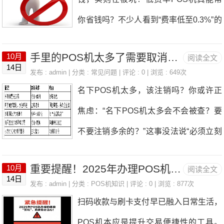
告届满30日起生效。 此外，嘉联支付
实不是POS机本身坑，而是你没找对靠
是否真失败。三、核结算
你省钱吗？不少人看到“费率低至0.3%”的
称，我公司严格按照相关监管要求，以降
谱的服务商——选对人，那些“不到账、
广告就心动下单，却没意识到这诱人优惠
低商户经营成本、扩大消费为目标，不断
乱扣费、押金套路”根本不是问题。 今天
手里的POS机太多了需要取消一些吗？我从被封停的机器名单里总结了三条规律一定要看！
10月
阅读全文
背后，藏着极大风险。今天就来拆解低费
提升经营管理水平和服务质量，避免同行
14日
就给你讲明白，办POS机到底该咋避
发布 : admin | 分类 :
常见问题
| 评论 : 0 | 浏览 : 649次
率POS机的“三大陷阱”。很多低费率POS
业恶性竞争，旨在促进我国银行卡产业持
名下POS机太多，该注销吗？你或许正
坑，又该找谁办。 一、办POS机最怕
机属于二清机，资金并非由银行或持牌机
续健康发展。 &nbs
焦虑：“名下POS机太多会不会被查？要
啥？这3个坑没人想踩 咱们办POS机，
构直接结算，而是先进入第三方公司账
不要注销多余的？”这事没法说“必须立刻
图的就是“省心、安全、不花钱”，可偏偏
户，再由其转付给你。一旦第三方公司资
取消”，但值得认真评估，别轻信“越少越
有些套路就盯着这几点坑人，尤其是这3
金链断裂、跑路或挪用资金，你的钱可能
重要提醒！2025年办理POS机需警惕这些新坑，这四点一定要看！
10月
阅读全文
安全”的片面说法。下面拆解风险、给判
个痛点，几乎每个踩坑的人都遇过！&
14日
就打了水漂。2024年就有某支付机构出
发布 : admin | 分类 :
POS机知识
| 评论 : 0 | 浏览 : 877次
断标准和操作路径，建议收藏。一、PO
扫码收款与刷卡支付早已融入日常生活，
问题，导致数千用户资金无法到账，损失
S机过多的潜在风险1. 风控更敏感：支付
POS机本应是提升交易便捷性的工具。