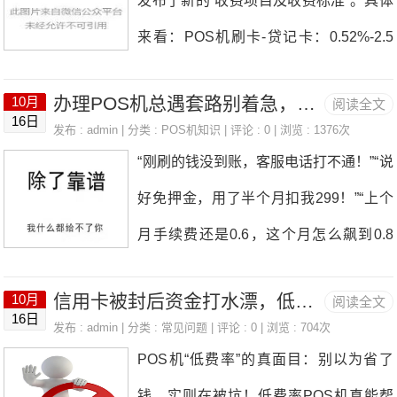
发布了新的“收费项目及收费标准”。具体
络瞬断导致的单边账/待冲正，短信先到
来看：POS机刷卡-贷记卡：0.52%-2.5
但交易没成，资金48小时内会退给持卡
0%服务费：0-400元通讯费：0-198元/年
人。做法：让持卡人换小额重试或等冲
办理POS机总遇套路别着急，找对靠谱的人比啥都重要！
10月
阅读全文
权益会员费：0-399元/年增值服务费（可
16日
正，也可联系收单机构查状态。我曾因换
发布 : admin | 分类 :
POS机知识
| 评论 : 0 | 浏览 : 1376次
选）：0-30元/次嘉联支付表示，为了更
“刚刷的钱没到账，客服电话打不通！”“说
路由遇到这情况，查后台显“待冲正”，次
好地保障商户和消费者的合法权益、保障
好免押金，用了半个月扣我299！”“上个
日客户款退回后重刷就成。二、看结算方
客户资金安全，我公司将对商户入网协议
月手续费还是0.6，这个月怎么飙到0.8
式：T+1/D+1是规则不是“慢”-T+1（工作
（具体协议名称以您实际签署协议名称为
了？” 如果你办过POS机，这些糟心事大
日）：工作日次日到账，节假日顺延；-
准）进行修订。请商户仔细阅读并充分理
信用卡被封后资金打水漂，低费率POS机的陷阱到底有多隐蔽？
10月
阅读全文
概率听过甚至遇过。 明明是想方便收
D+1（自然日）：次自然日到账。节假日
16日
解协议的全部内容，如有意见、建议或者
发布 : admin | 分类 :
常见问题
| 评论 : 0 | 浏览 : 704次
钱，结果钱没赚到先添一肚子气，不少人
后数据多、晚间late交易可能归为下批清
POS机“低费率”的真面目：别以为省了
疑问，可联系官方客服，上述修订将于公
最后都吐槽“办POS机比找对象还难”。 其
算，先确认自己签的是哪种方式，再判断
钱，实则在被坑！低费率POS机真能帮