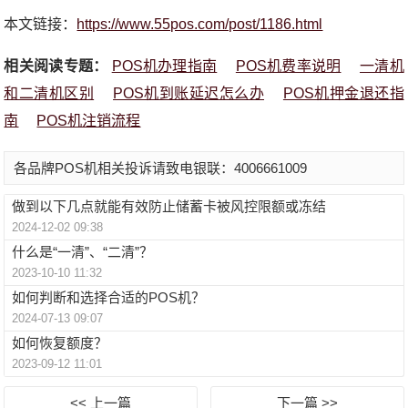
本文链接：
https://www.55pos.com/post/1186.html
相关阅读专题：
POS机办理指南
POS机费率说明
一清机
和二清机区别
POS机到账延迟怎么办
POS机押金退还指
南
POS机注销流程
各品牌POS机相关投诉请致电银联：4006661009
做到以下几点就能有效防止储蓄卡被风控限额或冻结
2024-12-02 09:38
什么是“一清”、“二清”？
2023-10-10 11:32
如何判断和选择合适的POS机？
2024-07-13 09:07
如何恢复额度？
2023-09-12 11:01
<< 上一篇
下一篇 >>