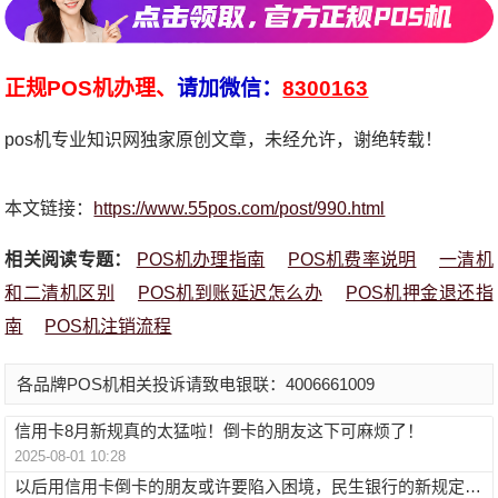
正规POS机办理、
请加微信：
8300163
pos机专业知识网独家原创文章，未经允许，谢绝转载！
本文链接：
https://www.55pos.com/post/990.html
相关阅读专题：
POS机办理指南
POS机费率说明
一清机
和二清机区别
POS机到账延迟怎么办
POS机押金退还指
南
POS机注销流程
各品牌POS机相关投诉请致电银联：4006661009
信用卡8月新规真的太猛啦！倒卡的朋友这下可麻烦了！
2025-08-01 10:28
以后用信用卡倒卡的朋友或许要陷入困境，民生银行的新规定直接戳中关键痛点！