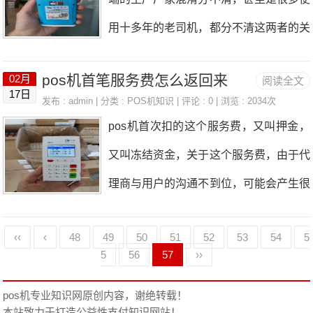
因为机器有设定涨价区间，使用不了多久
市场占有率较高的品牌只有十几个。接下
已经停业关门，这个时间段刷卡很容易
用十多年的老司机，都分不清这两者的关
就会涨价的，有的人说自己用的费率0.5
来，九合商服小九小编就和大家简单说一
系。其实这是两个分工不同的单位，是有
3，甚至0.5，试问这种费率你能用多久
下，哪些牌子的POS机好用？如何区分
pos机首笔服务费怎么返回来
02月
阅读全文
很大区别的，下面我们来解读一下告诉
呢。还有一种机子，在产品设计的时候，
17日
哪些牌子的pos机才是最正版的？我在哪
发布 : admin | 分类 :
POS机知识
| 评论 : 0 | 浏览 : 2034次
您。一、支付公司支付公司，是从事支付
设计了双费率，一种正常费率，另外一种
pos机首次扣的这个服务费，又叫押金，
里可以获得免费的个人pos机？1、第一
业务的，比如从事pos机业务的支付公
是全国跳码的低费率，这种用来让业务员
又叫冻结资金，关于这个服务费，由于代
个必须是大品牌的一清机。一定要用好机
司，在开展业务的时候，会向终端厂家来
忽悠用户办机子用的，并且一阵子后都会
理商与用户的沟通不到位，可能会产生很
器，保证资金安全才是最重要的。正规的
下单，厂家把pos机生产出来以后，会按
涨价
多误会，下面我们来解读一下。一，服务
机器绝对可以保住我们的资金，不会有任
照支付公司要求，事先内置支付公司的相
‹‹
‹
48
49
50
51
52
53
54
5
费的收取其实按照正常的商业逻辑，由于
何损失。以上的使用要简单易操作，比如
5
56
57
››
关的程序，或者系统，然后支付公司来发
pos机终端是有成本的，合理的收取费
你在门店使用时，如果刷卡操作过于繁
展银行卡收单业务。二、生产厂家pos机
pos机专业知识网
原创内容，谢绝转载！
用，其实是正常的。只是现在大多数用户
琐，很多顾客会嫌麻烦，导致顾客不想刷
本站致力于打造公益性支付知识网站！