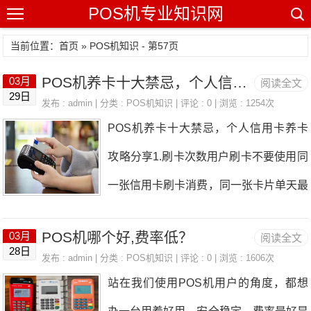
POS机专业知识网
当前位置：
首页
»
POS机知识
- 第57页
POS机养卡十大禁忌，个人信用卡养卡攻略分享
03月
阅读全文
29日
发布 : admin | 分类 :
POS机知识
| 评论 : 0 | 浏览 : 1254次
POS机养卡十大禁忌，个人信用卡养卡
攻略分享1.刷卡次数用户刷卡不要使用同
一张信用卡刷卡消费，同一张卡片单天最
高刷3次就可以了，多了就会被银行风
POS机哪个好,费率低？
03月
阅读全文
控，不利于用户提升信用卡额度。2.长期
28日
发布 : admin | 分类 :
POS机知识
| 评论 : 0 | 浏览 : 1606次
套空有的用户喜欢一次性刷空信用卡或者
站在我们使用POS机用户的角度，都想
套现，这种是最不推荐的，银行都有风控