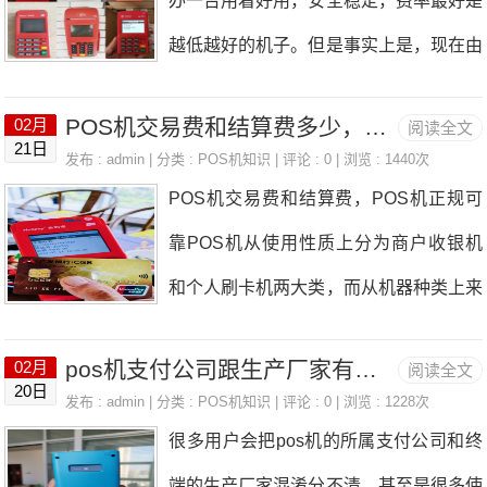
办一台用着好用，安全稳定，费率最好是
机制，长期刷空信用卡会被银行进行冻结
越低越好的机子。但是事实上是，现在由
额度。3.同一商户交易使用同一个消费商
于POS行业恶性竞争，目前刷信用卡0.5
户刷卡消费多次，商户过于固定，会被银
POS机交易费和结算费多少，哪种POS机正规可靠？
02月
阅读全文
5的费率，就已经很低了，针对一些后期
21日
行系统人为是套现，冻结信用卡或者降低
发布 : admin | 分类 :
POS机知识
| 评论 : 0 | 浏览 : 1440次
不涨价，没有套路的POS品牌，0.55的
POS机交易费和结算费，POS机正规可
额度。4.整数刷卡整数刷卡肯定也是不可
费率代理商利润已经非常低了。再低的费
靠POS机从使用性质上分为商户收银机
以的，刷卡都是有手续费的，商品的价格
率的话，只能是那种不能用的全国加油站
和个人刷卡机两大类，而从机器种类上来
也不一而同，长期整数倍刷卡，不用银行
乱跳的机子，或者是忽悠人的机子，今天
看，市场上POS机品牌众多，大多数持
觉得，是个人都知道不正常，降额是必定
我们就来详细解读一下。一、套路机一开
pos机支付公司跟生产厂家有什么区别和关系？
02月
阅读全文
牌支付机构不仅有自己的品牌，还有还有
的。5.非营业时间刷卡POS机刷卡到账也
20日
始费率便宜现在POS机很多都是有套路
发布 : admin | 分类 :
POS机知识
| 评论 : 0 | 浏览 : 1228次
子品牌和外包品牌，还有不同的品牌。系
是有时间区间的，一般是在商务7:00——
很多用户会把pos机的所属支付公司和终
的，比如有些费率一开始比较便宜，这是
列和类型，但知名度较高、认可度较高、
23:00左右，超过这个时间段，各大商家
端的生产厂家混淆分不清，甚至是很多使