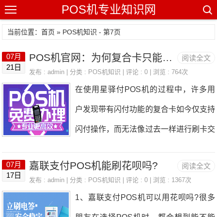
POS机专业知识网
当前位置：
首页
»
POS机知识
- 第7页
POS机官网：为何复合卡只能闪付而不能刷卡？
07月
阅读全文
21日
发布 : admin | 分类 :
POS机知识
| 评论 : 0 | 浏览 : 764次
在使用星驿付POS机的过程中，许多用
户发现带有闪付功能的复合卡如今仅支持
闪付操作，而无法像过去一样进行刷卡交
易。这一变化引发了部分用户的困惑，尤
嘉联支付POS机能刷花呗吗?
07月
阅读全文
其是那些习惯刷卡操作的用户。本文将深
17日
发布 : admin | 分类 :
POS机知识
| 评论 : 0 | 浏览 : 1367次
入剖析这一现象背后的原因，并为大家提
1、嘉联支付POS机可以用花呗吗?很多
供详细的说明。一、复合卡特性决定支付