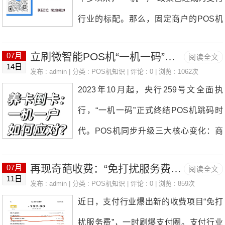
动退到你的账户。但事实是，要么过了一
费，我们不能坐视不管。要及时与客服沟
惕，确保自己的权益不受侵害。POS机
行业的标配。那么，固定商户的POS机
段时间自己忘了押金的事，要么按照装机
通，了解扣费明细，留存好交易记录，必
涨费率合法吗?
到底能用多久？频繁刷会不会触发风控？
的人的说法完成后，装机的人找各种理由
要时向监管部门投诉！产生原因 行业门
立刷微智能POS机“一机一码”到底改了什么？
07月
阅读全文
今天我们就来详细分析这些问题。一、四
不给退，自己也就想着花钱买个教训认栽
14日
槛低，从业人员鱼龙混杂，部分业务员为
发布 : admin | 分类 :
POS机知识
| 评论 : 0 | 浏览 : 1062次
大关键因素决定POS机使用寿命1.费率稳
了。当然也有些朋友想到去报警，但又想
2023年10月起，央行259号文全面执
业绩或私利，采取欺诈手段骗取押金。 P
定性：选择大于努力涨价版POS机：以
就这么点钱还是算了吧
行，“一机一码”正式终结POS机跳码时
OS机市场庞大，支付机构和代理商众
低费率诱人，后期疯狂涨价（刷1万扣20
代。POS机同步升级三大核心变化：商
多，监管部门难以全面、及时监管，一些
0-300元），这种机器纯粹是在割韭菜！
户固定：每台机器绑定唯一SN码，交易
违规行为易漏网。部分支付机构对代理商
稳定版POS机：坚持0.6%的标准费率
再现奇葩收费：“免打扰服务费”横空出世！
07月
阅读全文
场景无法随意切换。交易透明：银行可通
管理松散，对业务员推销行为和押金收取
11日
（刷1万扣60元），无套路最可靠。重要
发布 : admin | 分类 :
POS机知识
| 评论 : 0 | 浏览 : 859次
过SN码追溯每笔交易，虚假消费无所遁
等环节缺乏有效监督和规范。 维权途
近日，支付行业爆出新的收费项目“免打
提醒：选机器不如选上家！一个靠谱的代
形。风控升级：银行不再单纯看跳码，而
径 拨打支付公司
扰服务费”，一时刷爆支付圈。支付行业
理商能提供：①永久售后服务②费率稳定