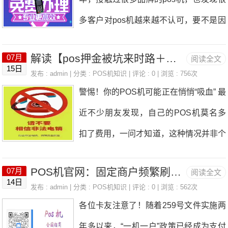
是通过某些渠道把花呗额度取现，可能会
些商家为了吸引客户，打着“低费率”、“免
卡不同，纯磁条卡由于没有芯片，不具备
多客户对pos机越来越不认可，要不是因
被认定为违约，一旦风控，后果可能会很
手续费”的幌子，结果就是为了骗取299元
闪付功能，因此只能
为资金周转需要，早就把它摔得稀碎。我
严重。所以，我们在消费的时候，还是建
押金。这就像是那些“无本生意”的套路，
解读【pos押金被坑来时路＋实用押金退回指南】
07月
阅读全文
想很大一部分原因是被机器押金搞怕了。
议使用花呗的正常支付方式。当然啦，虽
15日
一旦你上钩，最后可能就成了被割的韭
发布 : admin | 分类 :
POS机知识
| 评论 : 0 | 浏览 : 756次
下面我们就聊聊pos机押金的事，看看你
然嘉联支付POS机不能直接刷花呗，但
警惕！你的POS机可能正在悄悄“吸血” 最
菜。总之，选择POS机的时候，咱们得
有没有踩坑。一、pos机为啥要有押
它还是支持其他多种主流支付方式，包括
近不少朋友发现，自己的POS机莫名多
擦亮眼睛，不要被这类噱头蒙蔽了！当
金？ 1、大部分卡友都是抱着花钱买个教
信用卡、储蓄卡和扫码支付等。如果你有
扣了费用，一问才知道，这种情况并非个
然，如果我们选择更换POS机，得确保
训的心态 相信很多朋友在办理pos机时
办理POS机的需
例。 POS机乱扣费现象频发，299，399
这台机器是正规渠道购买的，有相关的支
或者后来刷卡发现扣了押金后，问到给你
POS机官网：固定商户频繁刷会不会触发风控？
07月
阅读全文
押金及私自上调费率、加收流量费，甚至
付牌照和资质。这样不仅能保证我们交易
14日
装机的人，他们的回答大多是，用满多长
发布 : admin | 分类 :
POS机知识
| 评论 : 0 | 浏览 : 562次
巧立名目收取各种手续费。这些行为，严
的安全，还能避免后续的麻烦。总之，在
各位卡友注意了！随着259号文件实施两
时间，或者刷满多少金额，这个押金会自
重损害了用户的利益。面对POS机乱扣
追求低费率的同时，咱们一定要保持警
年多以来，“一机一户”政策已经成为支付