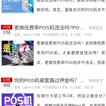
朋友在选择POS机时，都会想到能不能
方式复合卡是指同时具备磁条和芯片两种
刷花呗。其实，嘉联支付的POS机并不
功能的银行卡。根据行业规定和技术标
支持直接刷花呗。我们都知道，花呗主要
准，复合卡在交易时默认优先使用芯片支
更换低费率POS机违法吗?POS机偷偷涨费率违法吗?
07月
阅读全文
是作为一种先消费后付款的消费信贷产
17日
付，即闪付功能。这是因为芯片支付相较
发布 : admin | 分类 :
POS机知识
| 评论 : 0 | 浏览 : 719次
品，而POS机通常是用来处理刷卡交易
更换低费率POS机合法吗？说到换低费
于传统的磁条支付，具有更高的安全性和
的，二者的交易方式是不同的。如果你想
率的POS机，大家都想省钱对吧？其
便捷性。芯片支付能够有效降低磁条卡被
在实体店使用花呗，可以考虑扫描二维码
实，更换低费率POS机并不违法，但是
复制和盗刷的风险，从而更好地保障用户
或者使用一些电商平台的花呗支付功能。
有一点得注意！低费率、免手续费的PO
的资金安全。因此，系统会优先引导用户
有些人可能会问，能不能通过其他方法把
你的POS机被套路过押金吗？成功退回来了吗？
07月
阅读全文
S机通常只对一些特殊机构开放，比如公
使用芯片支付方式，这也是为什么星驿付
16日
花呗变成现金再进行POS机交易。这是
发布 : admin | 分类 :
POS机知识
| 评论 : 0 | 浏览 : 1317次
益、医院、学校等。而对于我们个人小微
POS机在处理复合卡时，会自动选择闪
在银行卡部工作4年，然后又做支付7
不提倡的，很多这样的方式都有风险，像
商户和企业来说，根本没有这个资格。有
付操作。二、纯磁条卡的特殊情况与复合
年，接触过很多品牌的pos机，也发现很