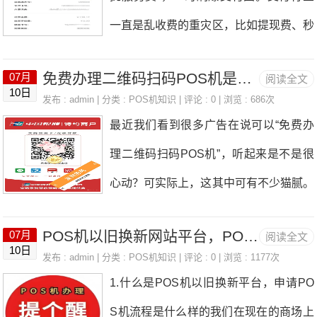
是重点审查消费真实性。实测结论：同一
一直是乱收费的重灾区，比如提现费、秒
保障③随时解决问题的安全感。2.交易量
商户高频刷卡≠必封！只要金额合理、时
到费、账户管理费、软件管理费、延迟到
决定更换频率月交易5万以下：费率稳定
段匹配，真实消费行为不会被风控。一、
免费办理二维码扫码POS机是真的吗,刷二维码TX比POS机安全吗？
07月
阅读全文
账保险费、会员费、流量费、机器押金、
可用2-3年。月交易10万以上：建议半年
10日
POS机养卡实测：2台保底、3台最优配
发布 : admin | 分类 :
POS机知识
| 评论 : 0 | 浏览 : 686次
税点、后台不登陆要扣费等等，可谓花样
后更换或新增一台轮换使用。3.休眠POS
最近我们看到很多广告在说可以“免费办
置方案基础配置（2台）：场景搭配：餐
繁多，层出不穷。 不但交易费率随意上
机必须换超过6个月未使用的POS机会被
理二维码扫码POS机”，听起来是不是很
饮零售类+家居电器类，贴合银行“真实消
涨，名目繁多的乱扣费，也让卡友瞠目结
支付机构判定为
心动？可实际上，这其中可有不少猫腻。
费”偏好。费率优势：扫码0.38%，刷卡0.
舌、痛苦不堪…… “免打扰服务费”从名称
虽然宣传看似吸引人，实际情况却可能并
6%，小额高频更自然。适用人群：月交
上来看，就可以堪称一绝，吊打其他收费
POS机以旧换新网站平台，POS机申请办理新款机器
07月
阅读全文
不是我们想的那样简单。很多时候，这种
易量≤5万的轻量级用户。进阶配置（3
10日
项目。 其他乱扣费项目支付机构可以号
发布 : admin | 分类 :
POS机知识
| 评论 : 0 | 浏览 : 1177次
“免费”其实只是个噱头，背后往往隐藏着
台，强烈推荐）：场景搭配：餐饮（早午
1.什么是POS机以旧换新平台，申请PO
称提供了XX服务、提供了流量卡、POS
各种费用。办理POS机通常会涉及到一
晚餐）+酒店（夜间）+商超（周末），
S机流程是什么样的我们在现在的商场上
机等等，所以收费收得理所当然，并且还