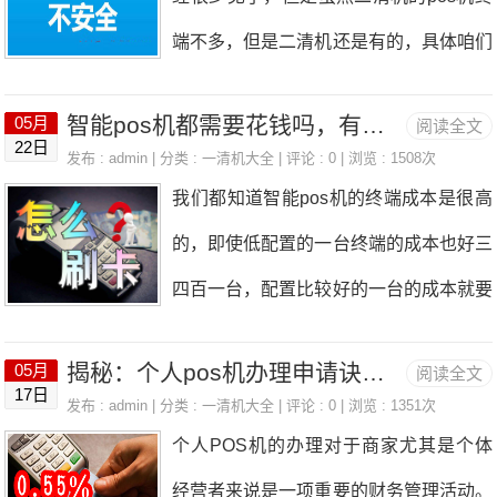
通常这类品牌的产品更成熟，服务更完
现一些优惠类，或者公益类的商户，因为
率，避免使用恶性竞争的低费率机器，保
端不多，但是二清机还是有的，具体咱们
善。品牌历史：历史悠久的品牌往往更值
这类商户费率低，支付公司故意跳码低费
障信用卡安全。4、多
接下来聊一聊。二清机是什么意思呢？就
得信赖，因为它们经过了市场的长期检
率的商户，来赚取差价，比如：加油站、
智能pos机都需要花钱吗，有免费的吗？
05月
阅读全文
是说某个pos机品牌，或者某个支付类ap
验。三、产品功能与技术稳定性POS机
22日
水电费、燃气费、大型超市、大型仓储、
发布 : admin | 分类 :
一清机大全
| 评论 : 0 | 浏览 : 1508次
p，这家公司本身没有支付牌照，没有合
的产品功能和技术支持是商家在选择时需
我们都知道智能pos机的终端成本是很高
快递、物流、批发类、等等，这类属于民
法合规的支付运营资格，但是却非法运营
要重点考虑的：支付方式多样性：支持银
的，即使低配置的一台终端的成本也好三
生优惠类的，费率一般为0.38，公立医
支付业务，通过租用一清机支付公司的支
行卡、移动支付、NFC等多种支付方
四百一台，配置比较好的一台的成本就要
院，公立学校等等公益类的不收手续费，
付通道，搭建非法的支付平台，这种就是
式。系统稳定性：系统应
大几百块钱，甚至一千多。但是有些商户
比如我们刷了一万块钱，支付公司收我们
二清机，二次清算的意思。一清机的话，
揭秘：个人pos机办理申请诀窍(揭秘-个人pos机办理申请诀窍)
05月
阅读全文
习惯了pos机不花钱办理，那么，智能机
60元的手续费，这笔交易如果支付公司
17日
客户的备份金是央行托管、央行清算，但
发布 : admin | 分类 :
一清机大全
| 评论 : 0 | 浏览 : 1351次
真的有免费的吗，下面我们来解读告诉
给跳码一个公益类的商户的话，那么支付
个人POS机的办理对于商家尤其是个体
是如果二清机的话，是通过一清机支付公
您。一，支付公司的要花钱首先，办理渠
公司实际成本为0，但是却依旧收取60元
经营者来说是一项重要的财务管理活动。
司的支付通道结算以后，二清机公司做二