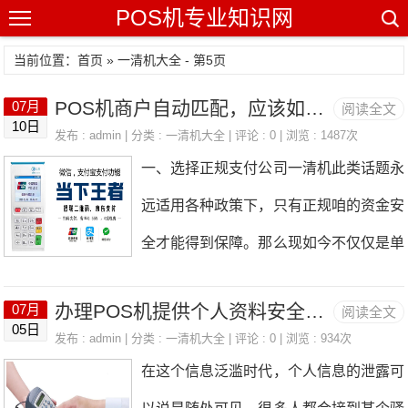
POS机专业知识网
当前位置：
首页
»
一清机大全
- 第5页
POS机商户自动匹配，应该如何正确的刷卡
07月
阅读全文
10日
发布 : admin | 分类 :
一清机大全
| 评论 : 0 | 浏览 : 1487次
一、选择正规支付公司一清机此类话题永
远适用各种政策下，只有正规咱的资金安
全才能得到保障。那么现如今不仅仅是单
纯的选择正规一清机这么简单了，因为各
办理POS机提供个人资料安全吗？
07月
阅读全文
家公司的技术水平参差不齐，所以接下来
05日
发布 : admin | 分类 :
一清机大全
| 评论 : 0 | 浏览 : 934次
我们主要考量机器的稳定性。确保做到以
在这个信息泛滥时代，个人信息的泄露可
下几点：1、正规一清机，查支付牌照；