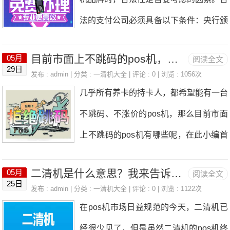
商户POS机，都需要提供一些资料，那
将直接将资金结款到商家账户，避免了中
么智能匹配商户下我们更应该打
法的支付公司必须具备以下条件：央行颁
么这样办理POS机是否安全呢？一、支
间商户的风险。选择支付公司拥有支付牌
发的支付牌照：确保支付公司持有中国颁
付公司需要风控。在前几年，T+1到账的
照并查询人民银行官网确认为一清机，可
目前市面上不跳码的pos机，首推钱宝
05月
阅读全文
发的《支付业务许可证》。合规经营：公
年代，只需提交身份证、储蓄卡，就可以
29日
保障资金安全。2、避免跳码刷卡时商户
发布 : admin | 分类 :
一清机大全
| 评论 : 0 | 浏览 : 1056次
司应严格遵守国家的支付结算法规和相关
激活使用了（目前银行办的POS机还为T
几乎所有养卡的持卡人，都希望能有一台
类型与实际商户不符的情况称为跳码，这
金融政策。二、市场口碑与品牌影响力选
+1），而如今已经是T+0秒到时代了，一
不跳码、不涨价的pos机，那么目前市面
会对信用卡产生不良影响。确保POS机
择有良好市场口碑和强大品牌影响力的支
卡、一机、一刷，资金就秒到储
上不跳码的pos机有哪些呢，在此小编首
不会跳码，可通过检查签购单上的商户类
付公司，可以从以下几个方面进行考量：
推钱宝。关于跳码的话题，小编也写过好
型与实际商户是否一致来避免。3、拒绝
用户评价：通过网络论坛、社交媒体和专
二清机是什么意思？我来告诉你二清机的危害
05月
阅读全文
几篇了，为了让大家能看懂，今天的文章
使用低费率机器如果选择标准商户刷卡，
25日
业评测等渠道了解用户对品牌的评价。市
发布 : admin | 分类 :
一清机大全
| 评论 : 0 | 浏览 : 1122次
我们再来简单讲一下什么是跳码，所谓的
会信用卡提额并且带积分；而使用低费率
在pos机市场日益规范的今天，二清机已
场占有率：选择市场占有率较高的品牌，
跳码，就是我们在刷卡的时候，商户会出
机器可能导致银行封卡。选择合适的费
经很少见了，但是虽然二清机的pos机终