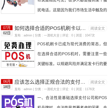
以说是随处可见，很多人都会接到某个骚
2、机器是否稳定，入手阶段每笔交易进
扰电话，这是因为我们市场生活中触及的
行实测查看；3、跳码，跳地区，商户不
资料太多，各种办理都需要实名制。在银
落地，三单不合一，坚决不选；4、费率
如何选择合适的POS机刷卡以规避风险？
07月
阅读全文
行更是如此，而现在中国支付公司的保密
02日
正常符合实际0.55-0.6，无秒到附加费，
发布 : admin | 分类 :
一清机大全
| 评论 : 0 | 浏览 : 1047次
程度和银行不相上下，在正规公司办理的
POS机刷卡已成为现代消费的常态，但
假设不加3，一个月交易10-20笔，就是3
POS机不用担心信息泄露。为什么办理P
在选择合适的POS机时，需要注意一些
0-60元，一年下来就是360-720元，小编
OS机支付公司需要提交个人资料？尤其
关键标准，以规避风险并满足发卡行的要
推荐办大POS机。二、刷卡时间控制节
是大POS机。很简单，因为和资金安全
求。本文将为您介绍几个重要的选择标
奏选择好了机器咱们进入正题，智能匹配
有关。为了保障用户的资金安全，还有公
应该怎么选择正规合法的支付公司和POS机品牌？
06月
阅读全文
准，帮助您在POS机使用中更加安全和
下不是不能养卡。只要玩好套路，你依然
18日
司自身的利益与发展，他们必须确保万无
发布 : admin | 分类 :
一清机大全
| 评论 : 0 | 浏览 : 1178次
便利。1、确保是一清机在选择POS机
可以所向披靡；时间差的控制相信就算在
一、合法性是基础选择支付公司和POS
一失。 现在不管办理个人POS机，还是
时，首要条件是确保选择一清机。一清机
自选商户情况下很多人也都是常用的。那
机品牌时，合法性是首要考虑的因素。合