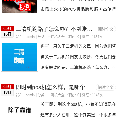
道方面，如果是在国内的第三方支付公司
的手续费，巨额利润驱使支付公司来疯狂
市场上众多的POS机品牌和服务商使得
次清算，所以叫二清机。二清机有什么危
办理智能机，大致上都是要花钱买机器才
的跳码。
选择变得复杂。本文将揭秘个人POS机
害呢？关于危害，最大的危害就是资金安
能办理的。因为一台机器成本好几百，不
二清机跑路了怎么办？不到账怎么追回？深度解读告诉您
05月
阅读全文
办理的申请诀窍，帮助商家做出更明智的
全问题，只所以大家对二清机闻之色变，
16日
可能会免费给商户使用的，比如拉卡拉，
发布 : admin | 分类 :
一清机大全
| 评论 : 0 | 浏览 : 1664次
选择。了解POS机类型了解不同类型的P
就是因为二清机资金不安全，使用这类p
再写一篇关于二清机的文章，因为近期咨
星驿付、等等，这些支付公司都有智能机
OS机对于选择至关重要。移动POS机、
os机，一旦二清机运营公司跑路，那么
询关于二清机的网友比较多，今天我们要
器，但是都是得商户花钱买机器的，一般
传统POS机、智能POS机等各有特点，
自己刷的钱不到账，将直接造成损失。另
深度解读的是，二清机跑路了怎么办，不
的商户是舍不得花这么多钱来买智能机
商家应根据自己的业务需求和操作习惯来
外二清机
到账怎么追回。可以负责任的说，二清机
的，这也是为什么这么多年，智能机没有
选择最合适的机型。选择正规服务商选择
即时到pos机怎么样，是哪个支付公司的？解读告诉您
05月
阅读全文
如果一旦涉及的跑路，资金不到账，这个
大规模普及的原因之一。二，有些银行的
13日
一家正规的POS机服务商是保证资金安
发布 : admin | 分类 :
一清机大全
| 评论 : 0 | 浏览 : 1143次
损失的钱，基本上是追不回来的，别说二
能免费除了支付公司的智能机以外，各大
关于即时到这个pos机，小编不知道现在
全和服务质量的前提。正规服务商通常拥
清机了，就是有支付牌照的一清机，也有
银行的pos机，很多都是智能机，如果想
还有多少人在用，这个其实是一个很多年
有央行颁发的支付牌照，并且能够提供稳