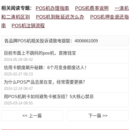
相关阅读专题：
POS机办理指南
POS机费率说明
一清机
和二清机区别
POS机到账延迟怎么办
POS机押金退还指
南
POS机注销流程
各品牌POS机相关投诉请致电银联：4006661009
目前市面上不跳码的pos机，首推钱宝
2024-05-29 08:42
信用卡额度飙升秘籍：6个月变身额度达人！
2025-02-27 09:23
为什么POS产品总是在变，经常需要更换？
2024-12-24 08:47
用POS机刷卡如何避免卡被冻结？5大核心禁忌
2025-03-14 09:55
<< 上一篇
下一篇 >>