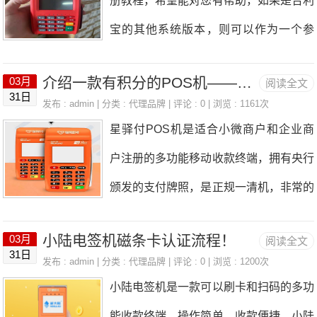
册教程，希望能对您有帮助，如果是合利
S机是否被用户接受，取决于它的性能和
宝的其他系统版本，则可以作为一个参
功能，售后服务和费率。下面我们就从这
考，一般却别不会太大。一、下载app首
几个方面来看看合利宝电签POS机是一
介绍一款有积分的POS机——星驿付POS机
03月
阅读全文
先扫机器背面的二维码下载“小利生活”ap
31日
款什么样的电签机。一、合利宝的功能和
发布 : admin | 分类 :
代理品牌
| 评论 : 0 | 浏览 : 1161次
p，下载步骤也是点击页面右上角“...”，选
星驿付POS机是适合小微商户和企业商
优势1.合利宝的商户都是真实商户，单笔
择用浏览器下载安装。二、注册绑定安装
户注册的多功能移动收款终端，拥有央行
刷卡额度大；2.因为是银联商务支付，很
好了以后，我们打开app，首先出现隐私
颁发的支付牌照，是正规一清机，非常的
大程度的保护收款和扫码的安全性；3.支
政策，这个时候我们点击“同意”即可进入
安全，交易都是实时到账的，而且商户注
持微信、支付宝、花呗、京东白条等支付
app1.首先点击“立即注册”然后输入本人
小陆电签机磁条卡认证流程！
03月
阅读全文
册激活非常便捷，可以放心办理使用。星
方式；4.合利宝电签POS机可以进行电子
31日
手机号码，然后输入接收的验证码，然后
发布 : admin | 分类 :
代理品牌
| 评论 : 0 | 浏览 : 1200次
驿付POS机均4G版本，有星驿付陆PO
签单，让票据永久保存，大大的节约了成
小陆电签机是一款可以刷卡和扫码的多功
绑定机具号。（机具号通常在POS机的
S，小陆电签，陆易付电签机等。商户交
本。二、合利宝电签POS机是一款被大
能收款终端，操作简单，收款便捷。小陆