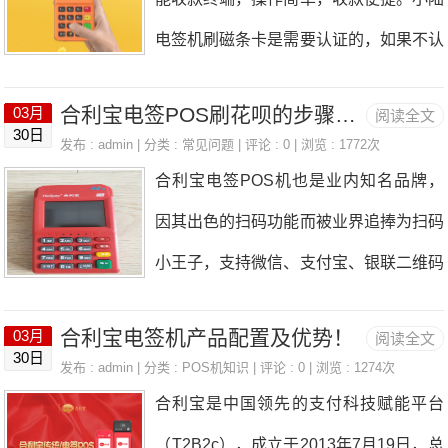
后下方位置）2.下一步，我们来设置登陆
易有积分，更加适合养卡提额同时还可支
众广泛接受的POS机，拥有央行颁发的
电签机刷磁条卡是需要认证的，如果不认
app的密码。（密码是由8-16位数字、字
持银联二维码扫码、微信扫码和支付宝扫
支付牌照，属
证会在交易后的90分种内结算到账。小
母或者字符组成）3.下一步，我们点击
码收款，匀为匹配商户。
合利宝电签POS刷花呗的步骤流程
03月
阅读全文
陆电签机磁条卡认证流程：打开小陆AP
“立即认证”，来进行实名认证，依次拍摄
30日
发布 : admin | 分类 :
常见问题
| 评论 : 0 | 浏览 : 1772次
P，首页-磁条卡认证，快速认证，按提示
身份证的正反面照片。5.下一步，实名认
合利宝电签POS机也是业内知名品牌，
填写信用卡信息即可。磁条卡认证成功后
证，我们来输入本人名下的储蓄卡的卡
因其出色的扫码功能而被业界追捧为扫码
再刷卡，交易实时到账，可放心使用。
号、上传储蓄卡照片，
小王子，支持微信、支付宝、银联二维码
扫描支付，拥有央行颁发的第三方支付许
合利宝电签机产品配置及优势！
03月
阅读全文
可证，稳定安全，不跳码。至于如何使用
30日
发布 : admin | 分类 :
POS机知识
| 评论 : 0 | 浏览 : 1274次
合利宝刷花呗，下面会详细介绍。一、合
合利宝是中国领先的支付科技赋能平台
利宝支持花呗支付合利宝电签POS机器
（T2B2c），成立于2013年7月19日，总