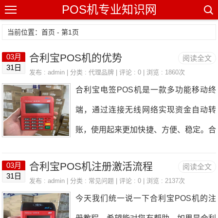
POS机专业知识网
当前位置：
首页
- 第1页
合利宝POS机的优势
03月
阅读全文
31日
发布 : admin | 分类 :
代理品牌
| 评论 : 0 | 浏览 : 1860次
合利宝电签POS机是一款多功能移动终
端，通过连接无线网络实现资金自动转
账，使用起来更加快捷、方便、稳定。合
利宝电签POS机是一款多功能移动终
合利宝POS机注册激活流程
03月
阅读全文
端，通过连接无线网络实现资金自动转
31日
发布 : admin | 分类 :
常见问题
| 评论 : 0 | 浏览 : 2137次
账，使用起来更加快捷、方便、稳定。对
今天我们统一说一下合利宝POS机的注
于用户养卡也是非常好的选择。一台PO