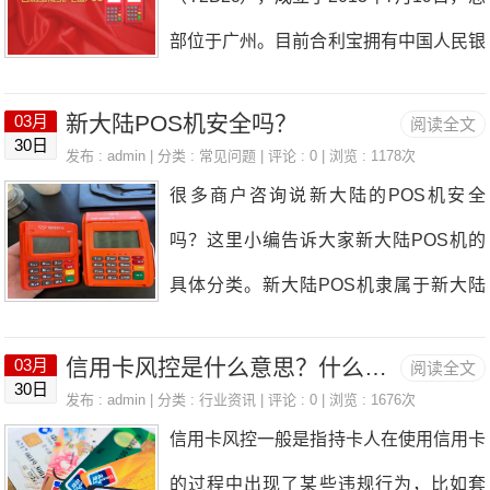
是移动版POS机器，功能齐全，在支付
部位于广州。目前合利宝拥有中国人民银
功能方面具有业内其他机器品牌所没有的
行颁发的全业务《支付业务许可证》，业
优势，自带后置摄像头，可以扫描微信、
新大陆POS机安全吗？
03月
阅读全文
务类型包含互联网支付、移动电话支付、
30日
支付宝、银联二维码消费，尤其是微信。
发布 : admin | 分类 :
常见问题
| 评论 : 0 | 浏览 : 1178次
银行卡收单业务（覆盖全国）。一、合利
很多商户咨询说新大陆的POS机安全
现在很多产品都不支持SOMA微信的，而
宝是带摄像头的电签机支持被扫的功
吗？这里小编告诉大家新大陆POS机的
合利宝POS机器可以，所以这也是被称
能 单笔1000 秒到，0.38%费率支持花
具体分类。新大陆POS机隶属于新大陆
为扫码小王子的原因之一。二、花呗支付
呗 京东白条。二、优势及费率1、摄像头
数字技术股份有限公司成立于1994年。
步骤1.启动机器，签到；2.在界面上选择
支持微信和支付宝扫码；2、扫码单笔10
信用卡风控是什么意思？什么原因？
03月
阅读全文
是专门研发、生产、销售于一体的品牌厂
3扫码收款；3.输入需要消费的金额；4.
30日
00元以下，0.38%秒到；3、刷卡0.55%
发布 : admin | 分类 :
行业资讯
| 评论 : 0 | 浏览 : 1676次
商，生产的机具销售给广大的POS机支
用POS机扫码手机支付宝二维码，签
信用卡风控一般是指持卡人在使用信用卡
秒到；4、秒到不加收任何费用；5、可
付公司并推出上市，新大陆POS机是通
名，交易成功；三、合利宝安全可靠合利
的过程中出现了某些违规行为，比如套
以插卡刷卡挥卡挥手机。6、微信和支付