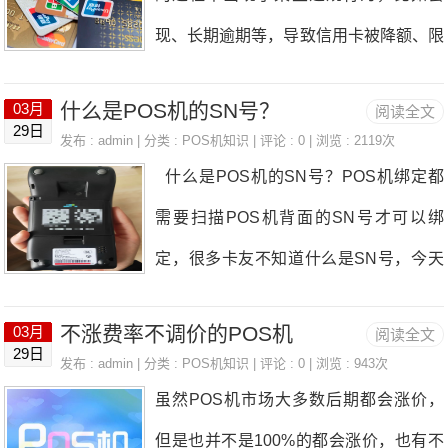
过银联和银行卡中心检测过的安全机具，
宝电签POS该机是合利宝支付公司旗下
现、长期逾期等，导致信用卡被降额、限
宝扫码笔笔变商户。
安全性是没问题的。一、新大陆POS机
的一清
制消费、冻结账户等情况。信用卡为什么
好用吗新大陆生产多种不同型号的POS
什么是POS机的SN号？
03月
阅读全文
会被银行风控？常见的会导致信用卡被风
29日
机，为不同的商户、用户、企业带来不同
发布 : admin | 分类 :
POS机知识
| 评论 : 0 | 浏览 : 2119次
控的原因：1、持卡人的信用卡长期逾
什么是POS机的SN号？POS机绑定都
的良好消费体验，产品涵盖移动POS机
期。生活中最常见的封卡原因就是信用卡
需要扫描POS机背面的SN号才可以绑
终端、传统POS机终端、智能POS机终
逾期。超过三期账单以上信用卡逾期，对
定，很多卡友不知道什么是SN号，今天
端等类型，为国内餐饮、金融、零售、超
于逾期还款的持卡人银行会收取利息和滞
我们来了解一下POS机SN号的相关问
市、酒店、电商物流等行业带来便捷稳定
纳金，严重的会影响征信，以后贷款就很
不涨费率不调价的POS机
03月
阅读全文
题。SN序列号相当于机器的身份证，每
的支付方式，受到很多行业客户的青睐和
29日
困难了。如果持卡人的信用卡长期逾期，
发布 : admin | 分类 :
POS机知识
| 评论 : 0 | 浏览 : 943次
一个机器都对应一个SN序列号，一般印
认可，新大陆生产的POS机的质量还是
虽然POS机市场大多数后期都会涨价，
封卡是在所难免的，不仅如此，持卡人还
刷在POS机背面，采购方需在系统中录
非常不错的，很受广大用户的喜受。二、
但是也并不是100%的都会涨价，也有不
要归还更多的利息。长期欠款不还，银行