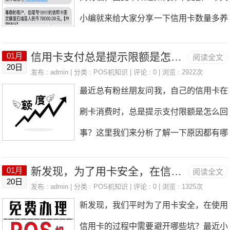
片而管理不善，银行就会有所警觉。当信
储蓄卡不同，很多凭签名即可使用
小编就来给大家分享一下信用卡数量多养
一家银行拥有POS机的支付牌照，所以
用卡账户频繁出现高额消费且逾期违约
卡提额的思路，帮助大家提高提额效率！
银行只能借助支付公司的通道来办理PO
时，银行为规避风险，或许会对卡片降额
信用卡支付总是提示限额是怎么回事？附上分析！
01月
阅读全文
一、能正常提额的这样的信用卡，虽然额
S机。先不说银行到底能不能给个人办，
20日
或冻结。②信用档案不良：银行每年大概
发布 : admin | 分类 :
POS机知识
| 评论 : 0 | 浏览 : 2922次
度不是最高的，但是能提额的。只要信用
就算能办，流程也相当繁琐，并且到账银
最近总有粉丝朋友问我，自己的信用卡在
会例行从中央银行获取客户信用档案，要
卡能提额，说明近期用卡是正常的，那么
行卡必须是本行的。要是你恰好没有该行
刷卡消费时，总是提示支付限额是怎么回
是档案里有像贷款逾期之类的不良记录，
还按照之前的养卡方式继续养这张信用卡
银行卡，那就得新办一张，还得提供工作
事？这里我们来分析了解一下原因都有哪
也会对信用卡额度产生影响。2.消费行为
就行。可能这张信用卡额度比较低，但只
单位证明，询问
些！信用卡支付限额是什么？1、信用卡
失范①异常消费：也就是在短时间内进行
要提额就值得养。因为信用卡额度越高，
新发现，为了用卡安全，在信用卡的使用中需要避开哪些坑？
01月
阅读全文
支付限额的定义：简单来说啊，信用卡支
跨地域的大额交易。信用卡若在短时间内
20日
后期提额幅度会小一些；额度低，后期提
发布 : admin | 分类 :
POS机知识
| 评论 : 0 | 浏览 : 1325次
付限额就是银行或者金融机构给你的信用
于相距甚远之处频繁产生大额交易，此等
新发现，我们平时为了用卡安全，在使用
额空间会大一些。二、提额周期短的如果
卡设置的一个“天花板”。就好比你家的房
反常消费模式极难规避银行风控的严苛审
信用卡的过程中需要避开哪些坑？最近小
你有招行和广发信用卡，而且没进黑屋，