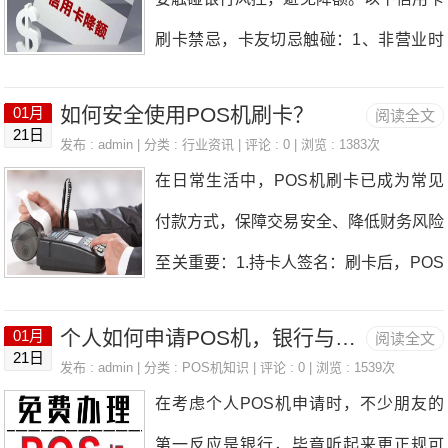
提起诉讼。经魏都区人民法院调解，银行
信用卡使用中的大忌。一旦超过还款日仍
万额度的信用卡为例，最低
刷卡禁忌，卡友切忌触碰：1、非营业时
减免部分费用后，双方当庭自愿达成调解
未还清欠款，银行将开始收取滞纳金和利
间刷卡，不符合正常消费逻辑会被列入风
协议，王某某分期偿还银行信用卡透支款
息，这些费用通常会远高于正常利息。更
如何安全使用POS机刷卡？
01月
阅读全文
控对象，建议早上9点前和晚上11点后尽
5万余元。法院出具调解书，原被告对调
21日
糟糕的是，逾期记录会被上报至征信系
发布 : admin | 分类 :
行业资讯
| 评论 : 0 | 浏览 : 1383次
量避免刷卡。2、刷卡金额不要刷整数和
解结果都很满意。这一结果既减轻了被告
在日常生活中，POS机刷卡已成为常见
统，对个人信用造成长期负面影响。因
规律数字，比如666/888/2000/3000等，
的债务负担，又使银行追回了欠款，实现
付款方式，保障交易安全、降低财务风险
此，切记要在还款日前还清欠款，避免不
长期刷规律数字容易触碰银行风控。3、
了“共损”到“共赢”
至关重要：1.持卡人签名：刷卡后，POS
必要的麻烦。二、最低还款额陷阱很多持
单笔刷卡金额过高，尤其是单笔超过卡片
机小票需持卡人签名且与银行卡姓名一
卡人会选择只还最低还款额，认为这样可
额度的50%风险系数高，不少卡友单笔金
个人如何申请POS机，银行与第三方都不行？那该找谁？
01月
阅读全文
致，建议在卡背面签中文姓名，以便在持
以减轻负担。然而，这却是一个隐藏的陷
21日
额太大，直接收到银行的电话，确认是不
发布 : admin | 分类 :
POS机知识
| 评论 : 0 | 浏览 : 1539次
卡人电话拒付等争议时作为有效证据，确
阱。虽然最低还款额能暂时避免逾期，但
在考虑个人POS机申请时，不少朋友的
是本人刷卡，遇到这种情况一定要马上注
保交易合法。2.防范伪卡：伪卡包括复制
剩余未还部分将产生高额利息，日复一日
第一反应是银行，毕竟听起来更正规可