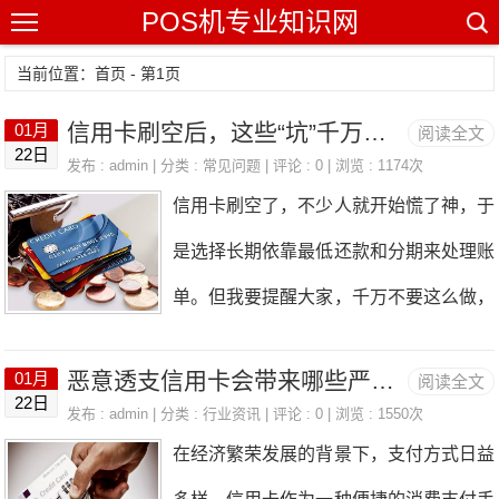
POS机专业知识网
当前位置：
首页
- 第1页
信用卡刷空后，这些“坑”千万别踩！
01月
阅读全文
22日
发布 : admin | 分类 :
常见问题
| 评论 : 0 | 浏览 : 1174次
信用卡刷空了，不少人就开始慌了神，于
是选择长期依靠最低还款和分期来处理账
单。但我要提醒大家，千万不要这么做，
否则只会让你的财务状况雪上加霜！ 如
恶意透支信用卡会带来哪些严重后果？
01月
阅读全文
果你名下有多张信用卡都已刷空，且长期
22日
发布 : admin | 分类 :
行业资讯
| 评论 : 0 | 浏览 : 1550次
依赖最低还款和分期，那可得注意了。长
在经济繁荣发展的背景下，支付方式日益
期使用这两种方式，会让你承担巨额的息