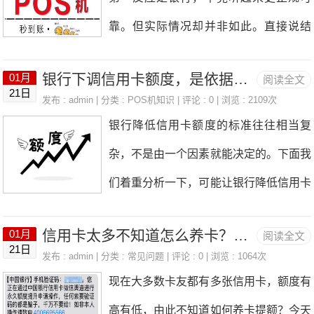
意。4、短时间内快进快出，还款后立马
卡、黑卡等，复制卡制作粗糙，字与卡边
地累积，最终可能让你陷入债务泥潭。因
靠。但实际情况却并非如此。直接说结
又刷出来，这种情况会被银行列入tx的行
不平行且质量差，可仔细辨别。冒用他人
此，除非万不得已，否
论：个人办理POS机，找靠谱的代理商
为，被风控降额的很多，尤其很多卡友卡
信用卡虽为真卡，但要核对签名与卡片是
银行下调信用卡额度，是依据什么标准来操作的呢？
01月
阅读全文
才是明智之选。这里的关键，就在于如何
片还款就马上被降额了。5、同一张卡片
21日
否相符，大额交易需检查身份证与持卡人
发布 : admin | 分类 :
POS机知识
| 评论 : 0 | 浏览 : 2109次
找到这个靠谱的代理。为什么这么说
短时间内频繁刷卡，一个小时内刷卡超过
银行降低信用卡额度的标准往往相当复
信息是否一致。3.禁止私自拆解改造POS
呢？ 大家都清楚个人POS机的主要用
3次就容易触碰银行风控。6、长期一两
杂，不是由一个因素就能决定的。下面我
机：POS机非法改装窃取银行卡信息时
途，要是你没有营业执照，银行是不会冒
个商户刷卡，账单单一，容易被降
们着重分析一下，可能让银行降低信用卡
有发生，商户应定期检查，防止被拆解或
险给你办理的。虽然银行确实也能办PO
额度的常见情况：1.信用记录相关情况①
改造。4.核对购物单据金额：商场刷卡消
S机，可这并非银行的核心业务，他们必
信用卡太多不知道怎么养卡？分情况选择性养卡，提高提额效率！
01月
阅读全文
账单逾期：持卡人要是经常账单逾期，银
费时，签字前需确认卡号正确，核对签购
21日
定会严格依照要求执行，对个人POS机
发布 : admin | 分类 :
常见问题
| 评论 : 0 | 浏览 : 1064次
行就会觉得其信用风险上升。若逾期情况
单金额与币种是否与实际消费一致，无误
现在大多数卡友都有多张信用卡，额度有
的办理不太友好。而且，银行办理POS
屡屡发生，又或者持卡人由于持有过多卡
后签名5.预防信用卡盗刷：信用卡操作与
高有低，由此不知道如何养卡提额？今天
机本质上也属于代理，因为国内至今没有