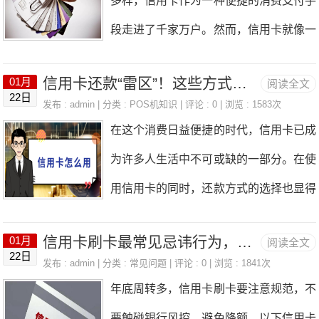
多样，信用卡作为一种便捷的消费支付手
费。可能你会觉得，自己给银行贡献了不
段走进了千家万户。然而，信用卡就像一
少手续费，银行就不会对自己的信用卡进
把双刃剑，虽能暂时解决经济上的燃眉之
行风控降额。但事实并非如此！银行虽然
信用卡还款“雷区”！这些方式让你越还越穷
01月
阅读全文
急，但一旦违约，便会产生高额利息，还
22日
从你身上获取了利润，可长期依赖最低还
发布 : admin | 分类 :
POS机知识
| 评论 : 0 | 浏览 : 1583次
会影响个人征信记录。2014年，王某某
在这个消费日益便捷的时代，信用卡已成
款和分期，会让银行认为你还款能力不
向某银行申请办理信用卡，银行审核通过
为许多人生活中不可或缺的一部分。在使
足。一旦银行评估你的风险级别过高，降
后发放了信用卡。同年8月，王某某激活
用信用卡的同时，还款方式的选择也显得
额几乎是必然的结果。 那信用卡刷空，
并使用该卡，之后未能如期还款。截至2
尤为重要。错误的还款方式不仅可能导致
又不想被高额息费和降额困扰，该怎么办
022年6月，欠款本息等费用已达7万余
信用卡刷卡最常见忌讳行为，这样做可避免降额
01月
阅读全文
额外的费用，还可能影响个人信用记录。
呢？其实，我们可以巧妙利用账单流水来
22日
元。期间银行工作人员多次催款，王某某
发布 : admin | 分类 :
常见问题
| 评论 : 0 | 浏览 : 1841次
今天，我们就来聊聊信用卡不建议使用的
解决这个问题。 巧用账单流水，有不少
年底周转多，信用卡刷卡要注意规范，不
却拒绝偿还，构成违约，银行无奈向法院
几种还款方式。一、逾期还款逾期还款是
好处。首先，能帮你节省大量息费。以一
要触碰银行风控，避免降额。以下信用卡