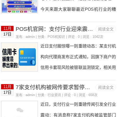
你的专属服务商咨询；如果联系不上服务
今天来跟大家聊聊最近POS机行业的糟
无征兆就扣99元服务费！更离谱的是部
商，又不知道支付公司的客服电话，直接
心事和实用心得！不少用户都在吐槽：手
分品牌趁行业调整期，变相收取“天价流
在评论区留下闲置机器的品牌名称，我来
POS机官网：支付行业迎来震荡，存在信用卡套现行为的用户被禁止办理POS机！
11月
阅读全文
里的老POS机想注销注销不了，想换台
量卡费”，妥妥的趁火打劫割韭菜。不用
17日
告诉你具体联系方式！ 这就是目前最便
发布 : admin | 分类 :
POS机知识
| 评论 : 0 | 浏览 : 1042次
新机器又没法新增注册，更过分的是，有
设备没法收款，用了就被莫名扣费，实在
近日支付圈惊曝一则重磅动态：某支付机
捷高效的POS机注销流程，赶紧着手处
些品牌居然借着市场混乱趁机涨价收割！
让用户寒心！ 遇到这些问
构向代理商发布正式通知，因旗下商户的
理，及时更换合规好用的新设备，避免后
不管你是正在用POS机的老用户，还是
信用卡套现风险被银联监测锁定，相关用
续出现无机器可用的尴尬情况。银行可不
打算入手的新用户，这篇分享一定要仔细
户的新增入网资格被直接暂停3个月！ 这
会管你是不是因为设备问题没法周转，一
看——能帮你避开不少大坑！最近是不是
7家支付机构被网传要求暂停新增三个月，支付行业合规严查在上台阶。
11月
阅读全文
波操作瞬间点燃行业热议，以往行业整改
旦逾期，影响的可是自己的征信，别拖
17日
经常收到各类POS机营销短信？这个熟
发布 : admin | 分类 :
行业资讯
| 评论 : 0 | 浏览 : 658次
多集中于支付机构或设备供应商，此次直
延，现在就行动起来！
近日，支付行业一则重磅传闻引发全行业
悉的套路，是不是让你有点烦？如今，不
接对用户的业务权限按下“暂停键”，在行
震动：有消息称7家支付机构被监管部门
管是小微商户还是个人创业者，POS机