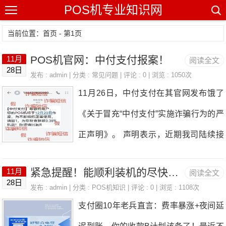
POS机专业知识网
当前位置：
首页
- 第1页
POS机官网：中付支付报案！
11月
阅读全文
28日
发布 : admin | 分类 :
常见问题
| 评论 : 0 | 浏览 : 1050次
11月26日，中付支付在其官网发布饿了
《关于冒充“中付支付”实施诈骗行为的严
正声明》。 声明表示，近期我司陆续接
到大量反馈，有诈骗分子冒用中付支付
紧急提醒！能顺利装机的尽快安排，若装机受限多配置几个二维码备用还秒到！
11月
阅读全文
（含新中付、中付、易付刷、中付刷、中
28日
发布 : admin | 分类 :
POS机知识
| 评论 : 0 | 浏览 : 1108次
付易科等旗下收单业务相关子品牌）名
支付圈10年老兵直言：费率暴涨+夜间延
义，通过短信、电话、微信等渠道向商户