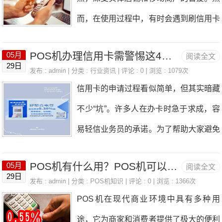
是针对懒人套现行为，因为机器数量少、
惯”，以下商户类型是提额的关键加分
而，在使用过程中，有时会遇到刷信用卡
消费行为过于虚假。二、增机≠安全，关
项：1.餐饮娱乐类（餐厅、奶茶店、KT
显示交易频繁的情况，这时需要了解如何
键在“真”字很多人误以为多搞几台POS机
V）金额：单笔100-8000元，小额多笔
POS机办理信用卡需警惕这4句话？
05月
阅读全文
处理以及等待多长时间才能再次进行交
就能解决问题，但其实这只是治标不治
29日
（每月5-15次）作用：高频小额消费，体
发布 : admin | 分类 :
行业资讯
| 评论 : 0 | 浏览 : 1079次
易。一、一般交易频繁提示的处理当PO
本。银行的风控逻辑已经从“查机器”转变
信用卡的申请过程看似简单，但其实暗藏
现日常活跃度，银行觉得您“会生活”。2.
S机提示交易频繁时，通常情况下，您只
为“查行为”，因此，持卡人需要从根本上
不少“坑”。许多人在办卡时急于求成，容
商场百货类（超市、便利店、烟酒店）金
需等待15分钟即可再次尝试交易。这是
改变用卡习惯，让账单看起来更像正常消
易轻信业务员的承诺。为了帮助大家避免
额：单笔100-8000元，每月5-20笔作
因为POS机系统在一定时间内设定了防
费。
被“忽悠”，小编特别整理了业务员常说的
用：基础消费场景，稳定且真实，银行认
止过多交易的策略，以保障交易的安全性
POS机有什么用？POS机可以扫码吗？
05月
阅读全文
几句话，提醒大家千万别轻信。1.“只要
为您“消费健康”。3.酒店旅游类（酒店、
29日
和稳定性。二、信用卡风控导致的交易频
发布 : admin | 分类 :
POS机知识
| 评论 : 0 | 浏览 : 1366次
填资料100%下卡”信用卡的下卡率并非10
旅行社、游乐园）金额：单笔8000-3万
POS机在现代商业环境中具有多种用
繁处理如果POS机提示的交易频繁是由
0%，而是完全取决于申请人的个人资
元，每月1-3次作用：中高端消费，展示
途，它为商家和消费者提供了极大的便利
于信用卡风控引起的，建议您采取以下措