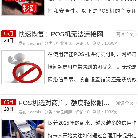
质。银行在审批信用卡时会综合考虑申请
消费能力，但别刷
性和安全性。以下是POS机的主要用
施：1.咨询发卡行或银行客服：联系信用
人的年龄、工作稳定性、收入水平、财产
途：方便客户交易：POS机支持信用
卡发卡行或银行客服，了解具体的风控原
状况以及信用记录等因素。未满18周
快速恢复：POS机无法连接网络？五大方法助你轻松解决（收藏＋关注）
05月
阅读全文
卡、借记卡等多种支付方式，满足了消费
因和建议解决方案。2.等待到第二天交
28日
岁、没有稳定工作或有过不良信用记录的
发布 : admin | 分类 :
行业资讯
| 评论 : 0 | 浏览 : 1060次
者多样化的支付需求。对于习惯使用信用
易：如果交易频繁问题无法立即解决，更
在使用智能POS机进行支付时，网络连
人很难申请到信用卡。因此，在填写资料
卡进行消费的群体来说，POS机使得购
为稳妥的做法是等待到第二天再进行消
接问题是用户常遇到的困扰之一。无论是
前，务必审视自己的条件，符合条件再申
物更加便捷。同时，POS机也支持扫码
费。三、总结当您在使用POS机刷信用
网络信号弱、设备设置错误还是系统故
请，不要轻信“100%下卡”的保证。2.“保
支付，如支付宝、微信支付等，进一步提
卡时遇到交易频繁提示
障，都可能导致POS机无法正常连接网
证信用卡额度”业务员无法提前判断信用
升了支付的灵活性。提升销售额：使用P
POS机选对商户，额度轻松翻倍？
05月
阅读全文
络。本文将为您提供一些实用的解决方
卡的额度，初始额度由银行根据申请人的
28日
OS机进行刷卡消费可以刺激消费者的消
发布 : admin | 分类 :
常见问题
| 评论 : 0 | 浏览 : 1032次
法，帮助您快速恢复网络连接，确保支付
综合条件评定。条件好的申请人可能会获
随着2025年的到来，越来越多的信用卡
费欲望，特别是在信用卡免息还款期的刺
流程顺畅。1.检查网络设置首先，确保智
得较高的额度，而条件不佳的申请人初始
持卡人开始关注如何通过合理用卡提升信
激下，往往能够带动销售额的提升。简化