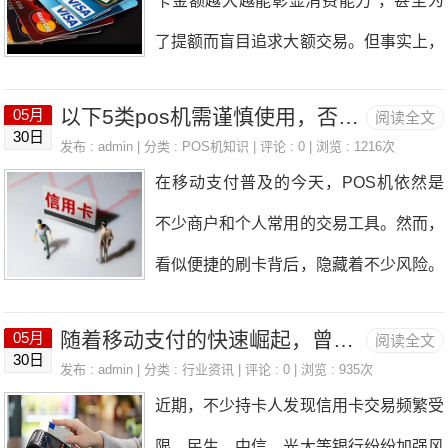
卡金额越大越能彰显消费能力”，甚至为
为“固定场所套现”。-商户单一：反复在同
了提额而盲目追求大额交易。但事实上，
类商户（如超市、建材店）刷卡，消费场
银行对信用卡账户的评估逻辑远比我们想
景缺乏多样性，不符合真实生活逻辑。-
以下5类pos机需谨慎使用，否则可能导致额度清零！
05月
阅读全文
象的复杂——比起“刷了多少钱”，银行更
30日
地域矛盾：单一机具跨城交易却无定位变
发布 : admin | 分类 :
POS机知识
| 评论 : 0 | 浏览 : 1216次
在意“如何刷”。这背后隐藏着怎样的风控
在移动支付普及的今天，POS机依然是
动，会被判定为“虚假交易”。 二、增机增
逻辑？又该如何通过合理用卡维护信用记
不少商户和个人常用的交易工具。然而，
商户的底层逻辑：用多元化对抗系统偏
录？本文将为你揭开真相。 一、银行的
看似便捷的刷卡背后，隐藏着不少风险。
见 1.多机具分散风险不同机具对应不同
风控逻辑：消费模式比金额更能暴露风
尤其是以下五类POS机，若不慎使用，
终端编号与收单机构，模拟“多卡多场景”
险 银行审核信用卡的核心目标是“控制坏
随着移动支付的快速崛起，曾经依赖单台设备的刷卡时代是否已终结?
05月
阅读全文
可能导致信用额度受损，甚至面临“归零”
消费，避免交易集中化。2.多商户构建立
30日
账风险”，而判断风险的关键在于消费行
发布 : admin | 分类 :
行业资讯
| 评论 : 0 | 浏览 : 935次
危机。 一、跳码”POS机：隐性风险的代
体消费画像-类型覆盖：餐饮、商超、服
近期，不少持卡人发现信用卡交易频繁受
为的合理性。举例来说： -单笔刷空额
名词这类POS机最大的特点是，刷卡时
饰、商旅等多类商
限，民生、中信、光大等银行纷纷加强风