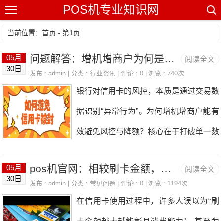
POS机专业知识网
当前位置：
首页
- 第1页
问题解答：增机增商户为何是防范风控与降额的核心要点？
05月
阅读全文
30日
发布 : admin | 分类 :
行业资讯
| 评论 : 0 | 浏览 : 740次
银行对信用卡的风控，本质是通过交易数
据识别“异常行为”。为何增机增商户能有
效避免风控与降额？核心在于打破单一数
据依赖，构建真实消费图谱。 一、单一
pos机官网：相较刷卡金额，银行更重视刷卡行为的合理性与规范性！
05月
阅读全文
机具/商户的风险：触发风控的“高危信
30日
发布 : admin | 分类 :
常见问题
| 评论 : 0 | 浏览 : 1194次
号” -机具单一：长期使用同一台POS机，
在信用卡使用过程中，许多人误以为“刷
交易数据集中在唯一终端编号，易被标记