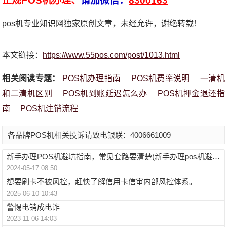
正规POS机办理、
请加微信：
8300163
pos机专业知识网独家原创文章，未经允许，谢绝转载！
本文链接：
https://www.55pos.com/post/1013.html
相关阅读专题：
POS机办理指南
POS机费率说明
一清机
和二清机区别
POS机到账延迟怎么办
POS机押金退还指
南
POS机注销流程
各品牌POS机相关投诉请致电银联：4006661009
新手办理POS机避坑指南，常见套路要清楚(新手办理pos机避坑指南,常见套路要清楚)
2024-05-17 08:50
想要刷卡不被风控，赶快了解信用卡信审内部风控体系。
2025-06-10 10:43
警惕电销成电诈
2023-11-06 14:03