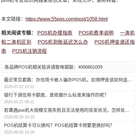
pos机专业知识网独家原创文章，未经允许，谢绝转载！
本文链接：
https://www.55pos.com/post/1058.html
相关阅读专题：
POS机办理指南
POS机费率说明
一清机
和二清机区别
POS机到账延迟怎么办
POS机押金退还指
南
POS机注销流程
各品牌POS机相关投诉请致电银联：4006661009
最近常见套路：办信用卡被人骗办POS机，扣得押金该如何追回？
2025-07-22 15:51
银行下调信用卡额度，是依据什么标准来操作的呢？
2025-01-21 09:11
若遭遇pos机大规模交易失败且无法使用的突发状况，怎样处理才是正确的？
2025-05-20 10:20
POS机结算卡可以换吗？POS机结算卡频繁更换好吗？
2025-06-05 14:18