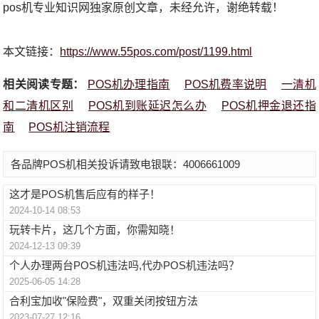
pos机专业知识网独家原创文章，未经允许，谢绝转载！
本文链接：
https://www.55pos.com/post/1199.html
相关阅读专题：
POS机办理指南
POS机费率说明
一清机
和二清机区别
POS机到账延迟怎么办
POS机押金退还指
南
POS机注销流程
各品牌POS机相关投诉请致电银联：4006661009
这才是POS机售后应有的样子！
2024-10-14 08:53
玩转卡片，这几个方面，你需知晓！
2024-12-13 09:39
个人办理两台POS机违法吗,代办POS机违法吗？
2025-06-05 14:28
合利宝加收"保险费"，双重关闭按钮方法
2023-07-27 12:16