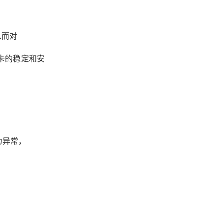
从而对
卡的稳定和安
为异常，