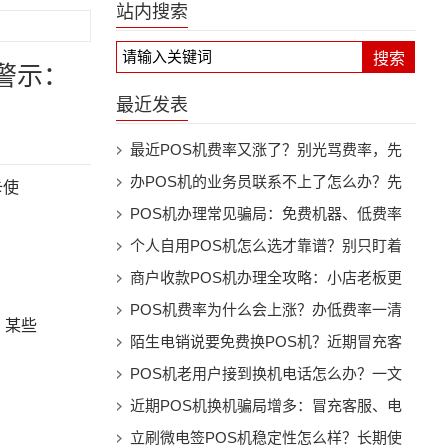
站内搜索
搜索
警示：
最近发表
最近POS机费率又涨了？别光骂费率，先
看机器还能不能继续用
办POS机的业务员联系不上了怎么办？先
卡使
别慌，按这几步处理
POS机办理常见骗局：免费机器、低费率
和押金套路别踩坑
个人自用POS机怎么选才靠谱？别只盯着
费率看
商户收款POS机办理全攻略：小店老板更
该注意这些细节
POS机费率为什么会上涨？办低费率一清
，某些
机前先看懂这些事
陌生电销说要免费换POS机？近期冒充客
服换机骗局提醒
POS机老用户接到换机电话怎么办？一文
看懂防骗要点
近期POS机换机骗局增多：冒充客服、电
销升级、押金陷阱都要警惕
立刷微电签POS机稳定性怎么样？长期使