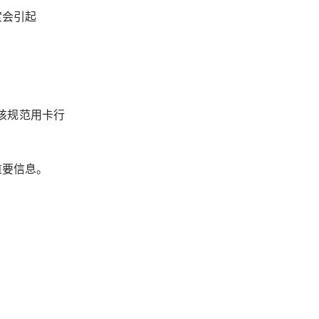
定会引起
该规范用卡行
重要信息。