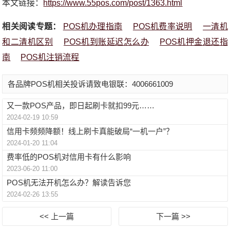
本文链接：
https://www.55pos.com/post/1363.html
相关阅读专题：
POS机办理指南
POS机费率说明
一清机
和二清机区别
POS机到账延迟怎么办
POS机押金退还指
南
POS机注销流程
各品牌POS机相关投诉请致电银联：4006661009
又一款POS产品，即日起刷卡就扣99元……
2024-02-19 10:59
信用卡频频降额！线上刷卡真能破局“一机一户”？
2024-01-20 11:04
费率低的POS机对信用卡有什么影响
2023-06-20 11:00
POS机无法开机怎么办？解读告诉您
2024-02-26 13:55
<< 上一篇
下一篇 >>