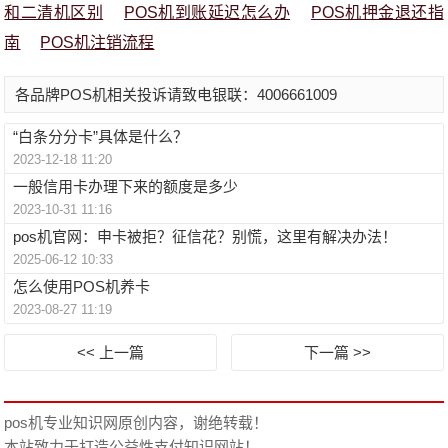
和二清机区别
POS机到账延迟怎么办
POS机押金退还指
南
POS机注销流程
各品牌POS机相关投诉请致电银联：4006661009
“白条分分卡”具体是什么？
2023-12-18 11:20
一般信用卡办理下来的额度是多少
2023-10-31 11:16
pos机官网：申卡被拒？征信花？别慌，这里有解决办法！
2025-06-12 10:33
怎么使用POS机养卡
2023-08-27 11:19
<< 上一篇
下一篇 >>
pos机专业知识网
原创内容，谢绝转载！
本站致力于打造公益性支付知识网站！