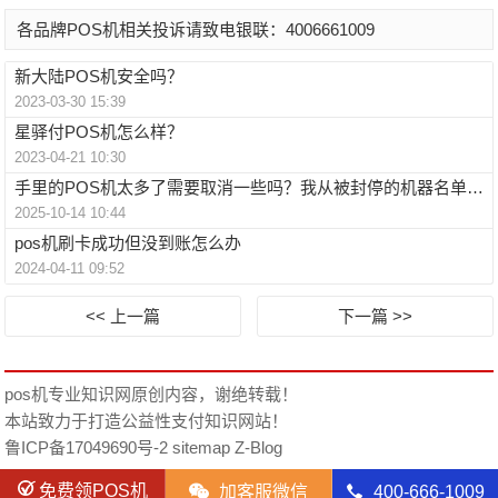
各品牌POS机相关投诉请致电银联：4006661009
新大陆POS机安全吗？
2023-03-30 15:39
星驿付POS机怎么样？
2023-04-21 10:30
手里的POS机太多了需要取消一些吗？我从被封停的机器名单里总结了三条规律一定要看！
2025-10-14 10:44
pos机刷卡成功但没到账怎么办
2024-04-11 09:52
<< 上一篇
下一篇 >>
pos机专业知识网
原创内容，谢绝转载！
本站致力于打造公益性支付知识网站！
鲁ICP备17049690号-2
sitemap
Z-Blog
免费领POS机
󦘑
加客服微信
󦁁
400-666-1009