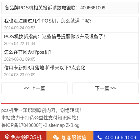
各品牌POS机相关投诉请致电银联：4006661009
我也没注册过几个POS机，怎么就满了呢？
2024-09-24 09:53
POS机换新指南：这些信号提醒你该升级设备了！
2025-04-22 11:34
怎么在官网办理pos机？
2024-08-01 09:05
信用卡新规8月落地 将带来以下3点变化
2024-08-23 09:09
<< 上一篇
下一篇 >>
pos机专业知识网
原创内容，谢绝转载！
本站致力于打造公益性支付知识网站！
鲁ICP备17049690号-2
sitemap
Z-Blog
免费领POS机
󦘑
加客服微信
󦁁
400-666-1009