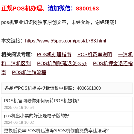
正规POS机办理、
请加微信：
8300163
pos机专业知识网独家原创文章，未经允许，谢绝转载！
本文链接：
https://www.55pos.com/post/1783.html
相关阅读专题：
POS机办理指南
POS机费率说明
一清机
和二清机区别
POS机到账延迟怎么办
POS机押金退还指
南
POS机注销流程
各品牌POS机相关投诉请致电银联：4006661009
POS机官网教你如何玩转POS机提额？
2025-05-16 10:54
pos机出小票的好还是电子版的好
2024-06-19 10:02
更换低费率POS机违法吗?POS机偷偷涨费率违法吗?