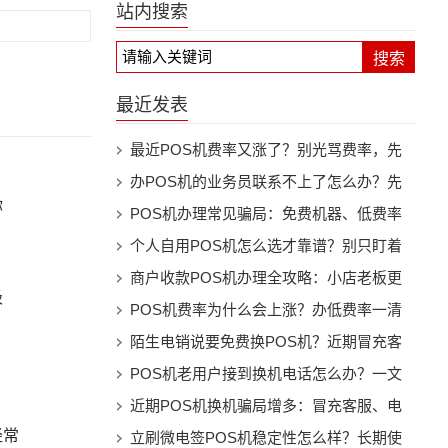
站内搜索
搜索
最近发表
最近POS机费率又涨了？别光骂费率，先
看机器还能不能继续用
办POS机的业务员联系不上了怎么办？先
你
别慌，按这几步处理
POS机办理常见骗局：免费机器、低费率
和押金套路别踩坑
个人自用POS机怎么选才靠谱？别只盯着
费率看
商户收款POS机办理全攻略：小店老板更
极
该注意这些细节
POS机费率为什么会上涨？办低费率一清
机前先看懂这些事
陌生电销说要免费换POS机？近期冒充客
服换机骗局提醒
POS机老用户接到换机电话怎么办？一文
看懂防骗要点
近期POS机换机骗局增多：冒充客服、电
经常
销升级、押金陷阱都要警惕
立刷微电签POS机稳定性怎么样？长期使