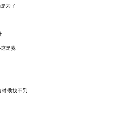
而是为了
让
—这是我
的时候找不到