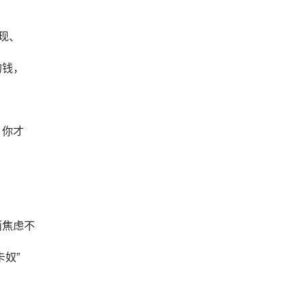
现、
的钱，
，你才
而焦虑不
奴”