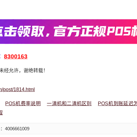
：
8300163
，未经允许，谢绝转载！
m/post/1814.html
POS机费率说明
一清机和二清机区别
POS机到账延迟
程
006661009