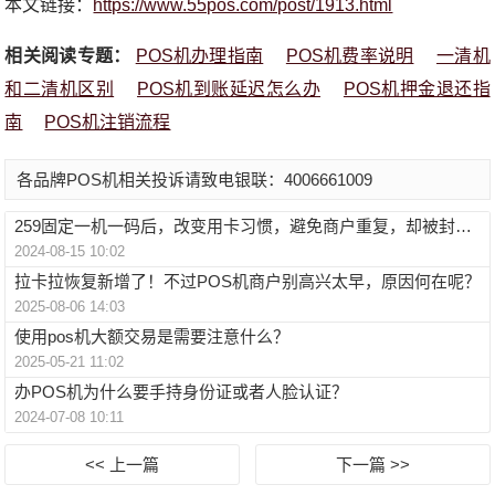
本文链接：
https://www.55pos.com/post/1913.html
相关阅读专题：
POS机办理指南
POS机费率说明
一清机
和二清机区别
POS机到账延迟怎么办
POS机押金退还指
南
POS机注销流程
各品牌POS机相关投诉请致电银联：4006661009
259固定一机一码后，改变用卡习惯，避免商户重复，却被封卡？
2024-08-15 10:02
拉卡拉恢复新增了！不过POS机商户别高兴太早，原因何在呢？
2025-08-06 14:03
使用pos机大额交易是需要注意什么？
2025-05-21 11:02
办POS机为什么要手持身份证或者人脸认证？
2024-07-08 10:11
<< 上一篇
下一篇 >>