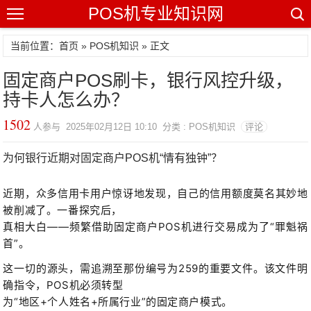
POS机专业知识网
当前位置：
首页
»
POS机知识
» 正文
固定商户POS刷卡，银行风控升级，
持卡人怎么办？
1502
人参与 2025年02月12日 10:10 分类 : POS机知识
评论
为何银行近期对固定商户POS机“情有独钟”？
近期，众多信用卡用户惊讶地发现，自己的
信用额度
莫名其妙地
被削减了。一番探究后，
真相大白——频繁借助固定商户POS机进行交易成为了“罪魁祸
首”。
这一切的源头，需追溯至那份编号为259的重要文件。该文件明
确指令，POS机必须转型
为“地区+个人姓名+所属行业”的固定商户模式。