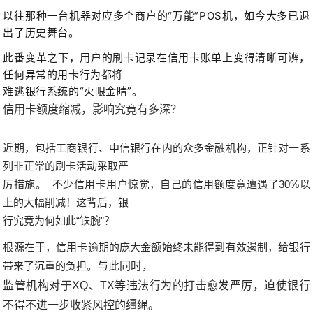
以往那种一台机器对应多个商户的“万能”POS机，如今大多已退
出了历史舞台。
此番变革之下，用户的刷卡记录在信用卡账单上变得清晰可辨，
任何异常的用卡行为都将
难逃银行系统的“火眼金睛”。
信用卡额度缩减，影响究竟有多深？
近期，包括工商银行、中信银行在内的众多金融机构，正针对一系
列非正常的刷卡活动采取严
厉措施。
不少信用卡用户惊觉，自己的信用额度竟遭遇了30%以
上的大幅削减！这背后，银
行究竟为何如此“铁腕”？
根源在于，信用卡逾期的庞大金额始终未能得到有效遏制，给银行
带来了沉重的负担。
与此同时，
监管机构对于XQ、TX等违法行为的打击愈发严厉，迫使银行
不得不进一步收紧风控的缰绳。