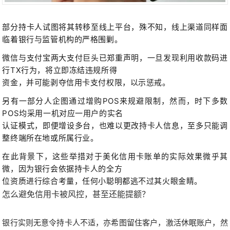
部分持卡人试图将其转移至线上平台，殊不知，线上渠道同样面
临着银行与监管机构的严格围剿。
微信与支付宝两大支付巨头已郑重声明，一旦发现利用收款码进
行TX行为，将立即冻结违规所得
资金，并可能剥夺信用卡支付权限，以示惩戒。
另有一部分人企图通过增购POS来规避限制，然而，时下多数
POS均采用一机对应一用户的实名
认证模式，即便增设多台，也难以更改持卡人信息，至多只能调
整终端所在地或所属行业。
在此背景下，这些举措对于美化信用卡账单的实际效果微乎其
微，因为银行会依据持卡人的全方
位资质进行综合考量，任何小聪明都逃不过其火眼金睛。
怎么避免信用卡被风控，甚至还能提额？
银行实则无意令持卡人不适，亦希图留住客户，激活休眠账户，然