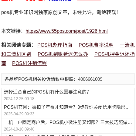
pos机专业知识网独家原创文章，未经允许，谢绝转载！
本文链接：
https://www.55pos.com/post/1926.html
相关阅读专题：
POS机办理指南
POS机费率说明
一清机
和二清机区别
POS机到账延迟怎么办
POS机押金退还指
南
POS机注销流程
各品牌POS机相关投诉请致电银联：4006661009
选择适合自己的POS机有什么需要注意的？
2024-12-25 09:18
POS机官网：被扣了年费才知道亏？3步教你关闭信用卡隐形扣费
2025-04-29 09:33
一机一户固定商户后，POS机小微注册又超限？三大技巧照做就对了【收藏】
2024-10-10 09:40