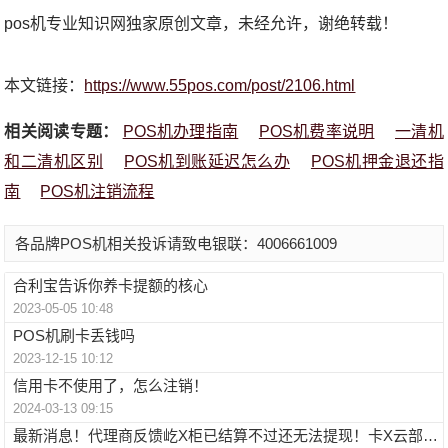
pos机专业知识网独家原创文章，未经允许，谢绝转载！
本文链接：
https://www.55pos.com/post/2106.html
相关阅读专题：
POS机办理指南
POS机费率说明
一清机
和二清机区别
POS机到账延迟怎么办
POS机押金退还指
南
POS机注销流程
各品牌POS机相关投诉请致电银联：4006661009
合利宝告诉你养卡提额的核心
2023-05-05 10:48
POS机刷卡丢钱吗
2023-12-15 10:12
信用卡不使用了，怎么注销！
2024-03-13 09:15
最新消息！代理商反馈屹X柜已结算不过还无法提现！卡X云部分余额可以变现！POS行业一直在迭代来看POS机发展史。