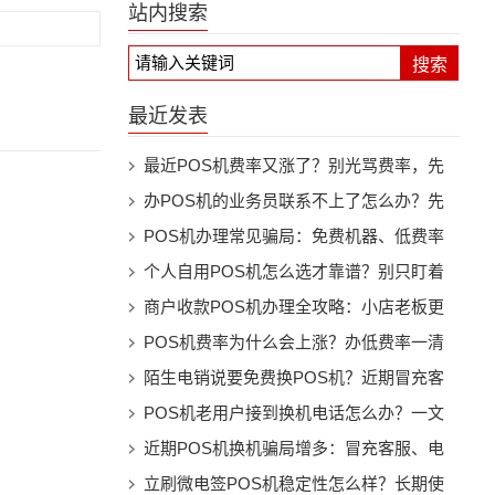
站内搜索
搜索
最近发表
最近POS机费率又涨了？别光骂费率，先
看机器还能不能继续用
办POS机的业务员联系不上了怎么办？先
别慌，按这几步处理
POS机办理常见骗局：免费机器、低费率
和押金套路别踩坑
个人自用POS机怎么选才靠谱？别只盯着
费率看
商户收款POS机办理全攻略：小店老板更
该注意这些细节
POS机费率为什么会上涨？办低费率一清
机前先看懂这些事
陌生电销说要免费换POS机？近期冒充客
服换机骗局提醒
POS机老用户接到换机电话怎么办？一文
看懂防骗要点
近期POS机换机骗局增多：冒充客服、电
销升级、押金陷阱都要警惕
立刷微电签POS机稳定性怎么样？长期使