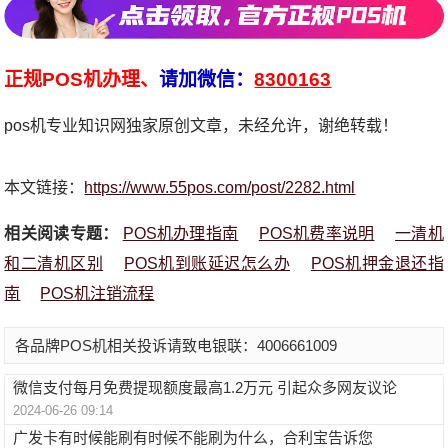
正规POS机办理、
请加微信：
8300163
pos机专业知识网独家原创文章，未经允许，谢绝转载！
本文链接：
https://www.55pos.com/post/2282.html
相关阅读专题：
POS机办理指南
POS机费率说明
一清机
和二清机区别
POS机到账延迟怎么办
POS机押金退还指
南
POS机注销流程
各品牌POS机相关投诉请致电银联：4006661009
微信支付每月免费提现额度最高1.2万元 引起众多网友议论
2024-06-26 09:14
广发卡有时候能刷有时候不能刷为什么，合利宝告诉您