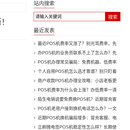
站内搜索
搜索
断！
最近发表
最近POS机费率又涨了？别光骂费率，先
看机器还能不能继续用
办POS机的业务员联系不上了怎么办？先
别慌，按这几步处理
POS机办理常见骗局：免费机器、低费率
和押金套路别踩坑
个人自用POS机怎么选才靠谱？别只盯着
费率看
商户收款POS机办理全攻略：小店老板更
该注意这些细节
POS机费率为什么会上涨？办低费率一清
机前先看懂这些事
陌生电销说要免费换POS机？近期冒充客
服换机骗局提醒
POS机老用户接到换机电话怎么办？一文
看懂防骗要点
近期POS机换机骗局增多：冒充客服、电
销升级、押金陷阱都要警惕
立刷微电签POS机稳定性怎么样？长期使