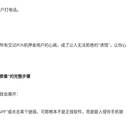
用户打电话。
所有交过POS机押金用户的心病，成了让人无法拒绝的“诱饵”，让你心
失惨重”的完整步骤
”就会展开：
款APP”或点击某个链接。可那根本不是正规软件，而是能入侵你手机银