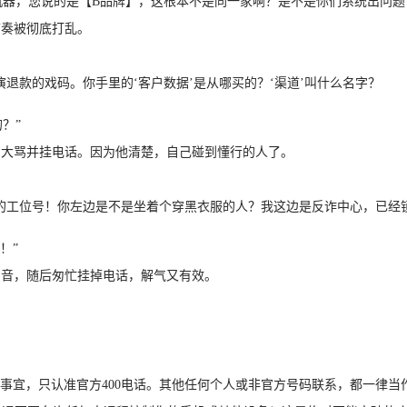
机器，您说的是【B品牌】，这根本不是同一家啊？是不是你们系统出问题
节奏被彻底打乱。
退款的戏码。你手里的‘客户数据’是从哪买的？‘渠道’叫什么名字？
？”
口大骂并挂电话。因为他清楚，自己碰到懂行的人了。
的工位号！你左边是不是坐着个穿黑衣服的人？我这边是反诈中心，已经
！”
声音，随后匆忙挂掉电话，解气又有效。
）
售后事宜，只认准官方400电话。其他任何个人或非官方号码联系，都一律当