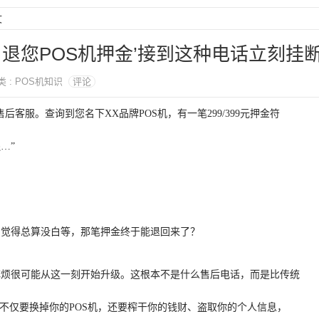
文
，退您POS机押金’接到这种电话立刻挂
分类 : POS机知识
评论
售后客服。查询到您名下XX品牌POS机，有一笔299/399元押金符
…”
？觉得总算没白等，那笔押金终于能退回来了？
麻烦很可能从这一刻开始升级。这根本不是什么售后电话，而是比传统
们不仅要换掉你的POS机，还要榨干你的钱财、盗取你的个人信息，