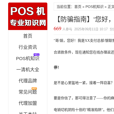
当前位置：
首页
»
POS机知识
» 正
【防骗指南】‘您好
669
人参与 2025年09月11日 10:17 
首页
“哥/姐，您好！我是XX支付总部/银联
行业资讯
合退款条件，现在通知您在线办理返还
POS机知识
停！
一清机大全
代理品牌
是不是心里猛地一紧，接着一阵窃喜
常见问题
要是你信了，那可得注意了——你的
代理加盟
电销切机阴险十倍的“精准陷阱”。他