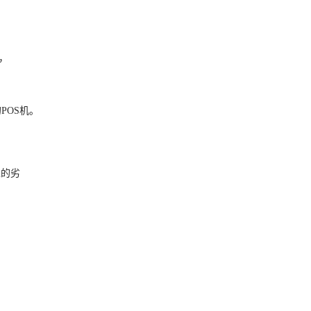
，
POS机。
生的劣