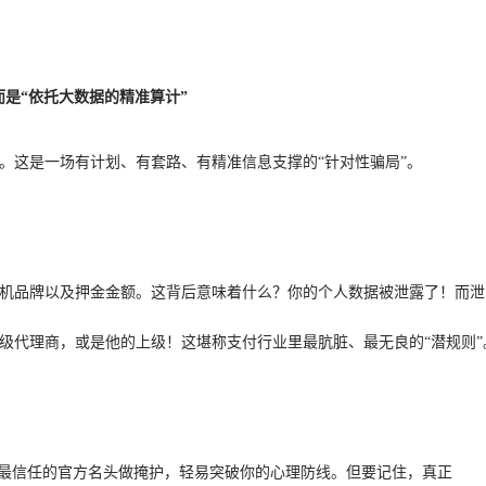
而是“依托大数据的精准算计”
了。这是一场有计划、有套路、有精准信息支撑的“针对性骗局”。
S机品牌以及押金金额。这背后意味着什么？你的个人数据被泄露了！而泄
上级代理商，或是他的上级！这堪称支付行业里最肮脏、最无良的“潜规则”
着你最信任的官方名头做掩护，轻易突破你的心理防线。但要记住，真正