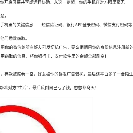
，让你开启屏幕共享或远程协助。从这一刻起，你的手机在对方眼里毫无
二楚。
取你手机里的关键信息——短信验证码、银行APP登录密码、微信支付密码等
被他们悉数窃取。
要么用你的微信给所有好友群发切机广告，要么悄悄用你的身份信息注册新的
接利用窃取的信息，将你银行卡、支付软件里的余额全部刷空！
回，存款被席卷一空，好友被你的群发广告骚扰，最后还平白多了一台陌
还帮着对方“忙活”，最后反倒自己亏了钱，想想都窝火！