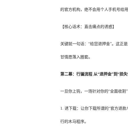
的官方机构，绝不会用个人手机号给
【核心话术：直击痛点的诱惑】
关键就一句话：“给您退押金”。这正是
甘情愿落入圈套。
第二幕：行骗流程 从“退押金”到“损
一旦你上钩，一场针对你的“全面收割
1. 诱下载：让你下载所谓的“官方退
行的木马程序。