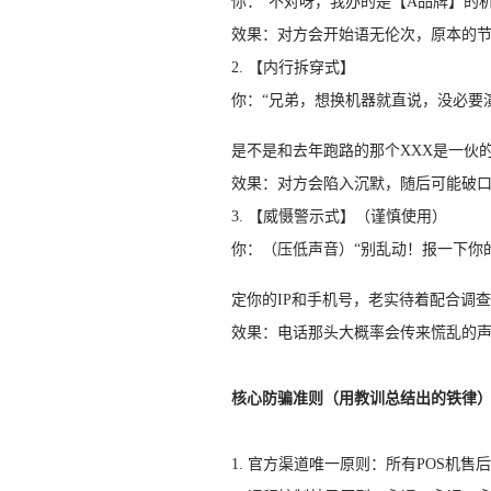
你：“不对呀，我办的是【A品牌】的
效果：对方会开始语无伦次，原本的
2. 【内行拆穿式】
你：“兄弟，想换机器就直说，没必要演
是不是和去年跑路的那个XXX是一伙的
效果：对方会陷入沉默，随后可能破
3. 【威慑警示式】（谨慎使用）
你：（压低声音）“别乱动！报一下你
定你的IP和手机号，老实待着配合调查
效果：电话那头大概率会传来慌乱的
核心防骗准则（用教训总结出的铁律
1. 官方渠道唯一原则：所有POS机