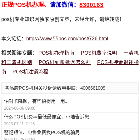
正规POS机办理、
请加微信：
8300163
pos机专业知识网独家原创文章，未经允许，谢绝转载！
本文链接：
https://www.55pos.com/post/726.html
相关阅读专题：
POS机办理指南
POS机费率说明
一清机
和二清机区别
POS机到账延迟怎么办
POS机押金退还指
南
POS机注销流程
各品牌POS机相关投诉请致电银联：4006661009
怕封卡降额，有些招得用一用。
2024-08-06 09:08
什么POS机费率最低最便宜，小陆告诉您
2023-07-11 11:26
警惕短信、电售免费换POS机的骗局
2024-06-25 08:51