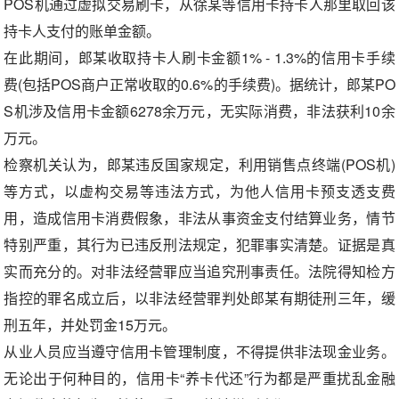
POS机通过虚拟交易刷卡，从徐某等信用卡持卡人那里取回该
持卡人支付的账单金额。
在此期间，郎某收取持卡人刷卡金额1% - 1.3%的信用卡手续
费(包括POS商户正常收取的0.6%的手续费)。据统计，郎某PO
S机涉及信用卡金额6278余万元，无实际消费，非法获利10余
万元。
检察机关认为，郎某违反国家规定，利用销售点终端(POS机)
等方式，以虚构交易等违法方式，为他人信用卡预支透支费
用，造成信用卡消费假象，非法从事资金支付结算业务，情节
特别严重，其行为已违反刑法规定，犯罪事实清楚。证据是真
实而充分的。对非法经营罪应当追究刑事责任。法院得知检方
指控的罪名成立后，以非法经营罪判处郎某有期徒刑三年，缓
刑五年，并处罚金15万元。
从业人员应当遵守信用卡管理制度，不得提供非法现金业务。
无论出于何种目的，信用卡“养卡代还”行为都是严重扰乱金融