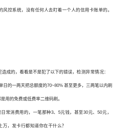
的风控系统，没有任何人去盯着一个人的信用卡账单的
。
足造成的，看看是不是犯了以下的错误，
检测异常情况：
日的一两天把总额度的70~80% 甚至更多，三两笔以内刷
都是用的免费或低费率二维码刷。
是日常消费
用的，一笔那种
3、5元
钱
，甚
至30元
、
5
0
元
，
上万，发卡行都知道你在干什么？