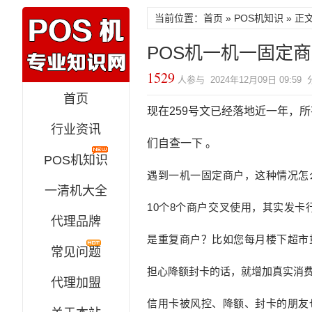
当前位置：
首页
»
POS机知识
» 正
POS机一机一固定
1529
人参与 2024年12月09日 09:59
首页
现在259号文已经落地近一年，
行业资讯
们自查一下 。
POS机知识
遇到一机一固定商户，
这种情况怎
一清机大全
10个8个商户
交叉使用，其实发卡
代理品牌
是重复商户？比如您每月楼下超市
常见问题
担心降额封卡的话，就增加真实消
代理加盟
信用卡被风控、降额、封
卡的朋友