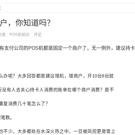
文
商户，你知道吗？
 分类 : POS机知识
评论
所有支付公司的POS机都是固定一个商户了，无一例外，建议持
么办呢？
大多回答都是建议增机，增商户，开10台8台
就
行没有人去关心持卡人消费的账单在哪个商户消费？是不
重复消费几十笔怎么了？
费笔数。
也不少，大多都处在水深火热之中，一旦被风控更是雪上