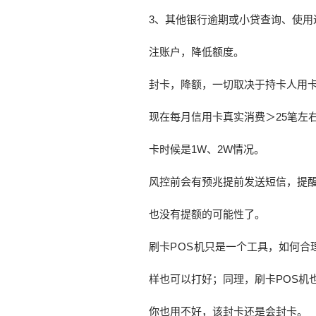
3、其他银行逾期或小贷查询、使
注账户，降低额度。
封卡，降额，一切取决于持卡人用
现在每月信用卡真实消费＞25笔左右，有
卡时候是1W、2W情况。
风控前会有预兆提前发送短信，提
也没有提额的可能性了。
刷卡
POS
机只是一个工具，如何合
样也可以打好；同理，刷卡POS机
你也用不好，该封卡还是会封卡。