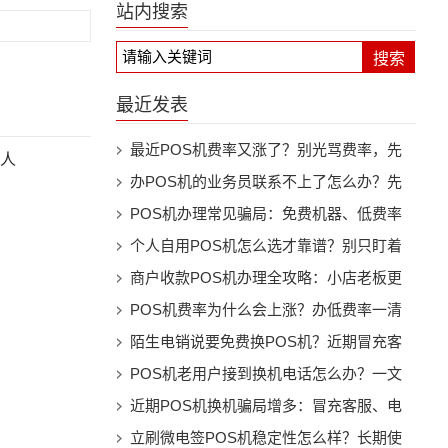
站内搜索
搜索
最近发表
最近POS机费率又涨了？别光骂费率，先
卡人
看机器还能不能继续用
办POS机的业务员联系不上了怎么办？先
别慌，按这几步处理
POS机办理常见骗局：免费机器、低费率
和押金套路别踩坑
个人自用POS机怎么选才靠谱？别只盯着
费率看
商户收款POS机办理全攻略：小店老板更
该注意这些细节
POS机费率为什么会上涨？办低费率一清
机前先看懂这些事
陌生电销说要免费换POS机？近期冒充客
服换机骗局提醒
POS机老用户接到换机电话怎么办？一文
看懂防骗要点
近期POS机换机骗局增多：冒充客服、电
销升级、押金陷阱都要警惕
立刷微电签POS机稳定性怎么样？长期使